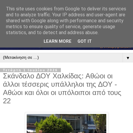
This site uses cookies from Google to deliver its services
and to analyze traffic. Your IP address and user-agent are
shared with Google along with performance and security
metrics to ensure quality of service, generate usage
statistics, and to detect and address abuse.
LEARN MORE
GOT IT
▼
Τετάρτη 1 Ιουλίου 2026
Σκάνδαλο ΔΟΥ Χαλκίδας: Αθώοι οι
άλλοι τέσσερις υπάλληλοι της ΔΟΥ -
Αθώοι και όλοι οι υπόλοιποι από τους
22