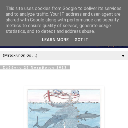
This site uses cookies from Google to deliver its services
and to analyze traffic. Your IP address and user-agent are
shared with Google along with performance and security
metrics to ensure quality of service, generate usage
statistics, and to detect and address abuse.
LEARN MORE
GOT IT
▼
Σάββατο 25 Νοεμβρίου 2023