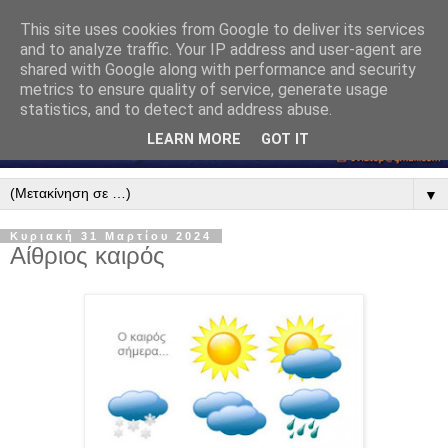
This site uses cookies from Google to deliver its services
and to analyze traffic. Your IP address and user-agent are
shared with Google along with performance and security
metrics to ensure quality of service, generate usage
statistics, and to detect and address abuse.
LEARN MORE
GOT IT
▼
Κυριακή 31 Μαρτίου 2024
Αίθριος καιρός