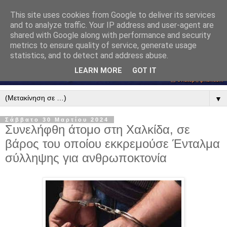
This site uses cookies from Google to deliver its services
and to analyze traffic. Your IP address and user-agent are
shared with Google along with performance and security
metrics to ensure quality of service, generate usage
statistics, and to detect and address abuse.
LEARN MORE
GOT IT
▼
Σάββατο 30 Μαρτίου 2024
Συνελήφθη άτομο στη Χαλκίδα, σε
βάρος του οποίου εκκρεμούσε Ένταλμα
σύλληψης για ανθρωποκτονία