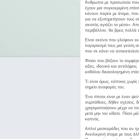
Άνθρωποι με προσωπεία που 
έχουν μια συγκεκριμένη στάση
κάνουν παρέα με άτομα, που ε
για να εξυπηρετήσουν τους σκ
σκοπός αγιάζει τα μέσα». Από
περιβάλλον, θα βρεις πολλά 
Είναι εκείνοι που γλείφουν εκ
λογαριασμό τους μια γεύση αη
που σε κάνει να ανακατεύεσα
Φταίει που βάζουν το συμφέρ
αξίες, ιδανικά και αντιλήψει
καθόλου δικαιολογημένη στά
Τι είναι όμως, κάποιος χωρίς
σημείο αναφοράς του;
Ένα τίποτα είναι με έναν ψεύ
συμπάθειες, δήθεν σχέσεις, δή
χρησιμοποιήσουν μέχρι να του
μετά μην τον είδατε. Πόσο μάλ
καπνός.
Απλοί
μασκαράδες που αν τρα
Ανειλικρινή άτομα με τους άλλ