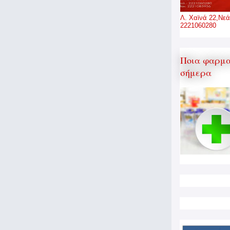
Λ. Χαϊνά 22,Νεά
2221060280
Ποια φαρμα
σήμερα