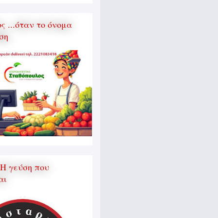
 ...όταν το όνομα
ση
 Η γεύση που
αι