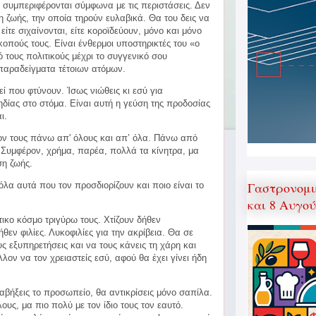
συμπεριφέρονται σύμφωνα με τις περιστάσεις. Δεν
 ζωής, την οποία τηρούν ευλαβικά. Θα του δεις να
ίτε σιχαίνονται, είτε κοροϊδεύουν, μόνο και μόνο
οπούς τους. Είναι ένθερμοι υποστηρικτές του «ο
 τους πολιτικούς μέχρι το συγγενικό σου
παραδείγματα τέτοιων ατόμων.
εί που φτύνουν. Ίσως νιώθεις κι εσύ για
δίας στο στόμα. Είναι αυτή η γεύση της προδοσίας
ι.
ον τους πάνω απ' όλους και απ’ όλα. Πάνω από
ς. Συμφέρον, χρήμα, παρέα, πολλά τα κίνητρα, μα
ση ζωής.
Γαστρονομι
 όλα αυτά που τον προσδιορίζουν και ποιο είναι το
και 8 Αυγο
τικο κόσμο τριγύρω τους. Χτίζουν δήθεν
θεν φιλίες. Λυκοφιλίες για την ακρίβεια. Θα σε
ς εξυπηρετήσεις και να τους κάνεις τη χάρη και
λον να τον χρειαστείς εσύ, αφού θα έχει γίνει ήδη
βήξεις το προσωπείο, θα αντικρίσεις μόνο σαπίλα.
ους, μα πιο πολύ με τον ίδιο τους τον εαυτό.