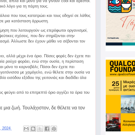
ίναι, απλά και μόνο για να γίνουν cool και αρεστοί.
κό λόγο για τη πάρτη τους.
άλεια που τους κατατρώει και τους οδηγεί σε λάθος
 σε μια κατάσταση άρρωστη.
μηση που λειτουργούν ως ετερόφωτοι οργανισμοί,
ύτικες σχέσεις, που δεν στηρίζονται στην
ασμό. Άλλωστε δεν έχουν μάθει να σέβονται τον
ει, αλλά μέχρι ένα όριο. Πόσες φορές δεν έχετε πει
αία ρούχα φοράει, ενώ στην ουσία, η περίσταση
αι μόνο το καρναβάλι; Πόσοι δεν έχετε πει
ειτόνισσα με χαμόγελο, ενώ θέλετε στην ουσία να
βλίο εισόδου εξόδου της γειτονιάς και διαδίδει όλα
ς φεύγει από το επιτρεπτό όριο αγγίζει τα όρια του
ε μια ζωή. Τουλάχιστον, δε θέλετε να τον
3, 2024