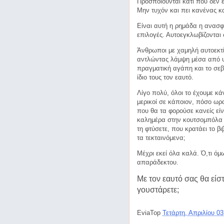
Προσποιούνται κάτι που δεν ε
Μην τυχόν και πει κανένας κα
Είναι αυτή η ρημάδα η ανασφ
επιλογές. Αυτοεγκλωβίζονται
Άνθρωποι με χαμηλή αυτοεκτί
αντλώντας λάμψη μέσα από ψε
πραγματική αγάπη και το σεβ
ίδιο τους τον εαυτό.
Λίγο πολύ, όλοι το έχουμε κάν
μερικοί σε κάποιον, πόσο ωρ
που θα τα φορούσε κανείς είν
καλημέρα στην κουτσομπόλα γ
τη φτύσετε, που κρατάει το βι
τα τεκταινόμενα;
Μέχρι εκεί όλα καλά. Ό,τι όμω
απαράδεκτου.
Με τον εαυτό σας θα είστ
γουστάρετε;
EviaTop
Τετάρτη, Απριλίου 0