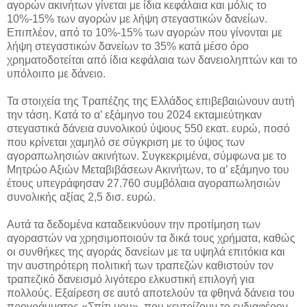
αγορών ακινήτων γίνεται με ίδια κεφάλαια και μόλις το
10%-15% των αγορών με λήψη στεγαστικών δανείων.
Επιπλέον, από το 10%-15% των αγορών που γίνονται με
λήψη στεγαστικών δανείων το 35% κατά μέσο όρο
χρηματοδοτείται από ίδια κεφάλαια των δανειοληπτών και το
υπόλοιπο με δάνειο.
Τα στοιχεία της Τραπέζης της Ελλάδος επιβεβαιώνουν αυτή
την τάση. Κατά το α’ εξάμηνο του 2024 εκταμιεύτηκαν
στεγαστικά δάνεια συνολικού ύψους 550 εκατ. ευρώ, ποσό
που κρίνεται χαμηλό σε σύγκριση με το ύψος των
αγοραπωλησιών ακινήτων. Συγκεκριμένα, σύμφωνα με το
Μητρώο Αξιών Μεταβιβάσεων Ακινήτων, το α’ εξάμηνο του
έτους υπεγράφησαν 27.760 συμβόλαια αγοραπωλησιών
συνολικής αξίας 2,5 δισ. ευρώ.
Αυτά τα δεδομένα καταδεικνύουν την προτίμηση των
αγοραστών να χρησιμοποιούν τα δικά τους χρήματα, καθώς
οι συνθήκες της αγοράς δανείων με τα υψηλά επιτόκια και
την αυστηρότερη πολιτική των τραπεζών καθιστούν τον
τραπεζικό δανεισμό λιγότερο ελκυστική επιλογή για
πολλούς. Εξαίρεση σε αυτό αποτελούν τα φθηνά δάνεια του
προγράμματος «Σπίτι μου», που κεντρίζουν το ενδιαφέρον