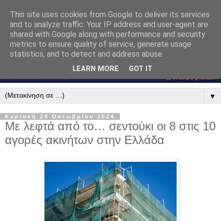
This site uses cookies from Google to deliver its services
and to analyze traffic. Your IP address and user-agent are
shared with Google along with performance and security
metrics to ensure quality of service, generate usage
statistics, and to detect and address abuse.
LEARN MORE
GOT IT
▼
Κυριακή 20 Οκτωβρίου 2024
Με λεφτά από το… σεντούκι οι 8 στις 10
αγορές ακινήτων στην Ελλάδα