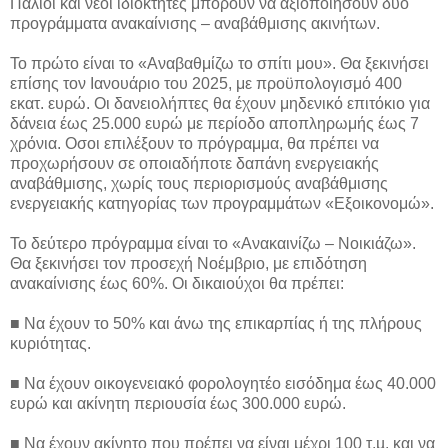
Παλιοί και νέοι ιδιοκτήτες μπορούν να αξιοποιήσουν δύο
προγράμματα ανακαίνισης – αναβάθμισης ακινήτων.
Το πρώτο είναι το «Αναβαθμίζω το σπίτι μου». Θα ξεκινήσει
επίσης τον Ιανουάριο του 2025, με προϋπολογισμό 400
εκατ. ευρώ. Οι δανειολήπτες θα έχουν μηδενικό επιτόκιο για
δάνεια έως 25.000 ευρώ με περίοδο αποπληρωμής έως 7
χρόνια. Οσοι επιλέξουν το πρόγραμμα, θα πρέπει να
προχωρήσουν σε οποιαδήποτε δαπάνη ενεργειακής
αναβάθμισης, χωρίς τους περιορισμούς αναβάθμισης
ενεργειακής κατηγορίας των προγραμμάτων «Εξοικονομώ».
Το δεύτερο πρόγραμμα είναι το «Ανακαινίζω – Νοικιάζω».
Θα ξεκινήσει τον προσεχή Νοέμβριο, με επιδότηση
ανακαίνισης έως 60%. Οι δικαιούχοι θα πρέπει:
■ Να έχουν το 50% και άνω της επικαρπίας ή της πλήρους
κυριότητας.
■ Να έχουν οικογενειακό φορολογητέο εισόδημα έως 40.000
ευρώ και ακίνητη περιουσία έως 300.000 ευρώ.
■ Να έχουν ακίνητο που πρέπει να είναι μέχρι 100 τ.µ. και να