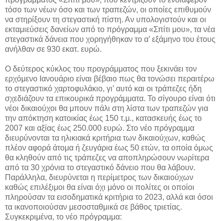
τόσο των νέων όσο και των τραπεζών, οι οποίες επιθυμούν
να στηρίξουν τη στεγαστική πίστη. Αν υπολογιστούν και οι
εκταμιεύσεις δανείων από το πρόγραμμα «Σπίτι μου», τα νέα
στεγαστικά δάνεια που χορηγήθηκαν το α’ εξάμηνο του έτους
ανήλθαν σε 930 εκατ. ευρώ.
O δεύτερος κύκλος του προγράμματος που ξεκινάει τον
ερχόμενο Ιανουάριο είναι βέβαιο πως θα τονώσει περαιτέρω
το στεγαστικό χαρτοφυλάκιο, γι’ αυτό και οι τράπεζες ήδη
σχεδιάζουν τα επικουρικά προγράμματα. Το σίγουρο είναι ότι
νέοι δικαιούχοι θα μπουν πάλι στη λίστα των τραπεζών για
την απόκτηση κατοικίας έως 150 τ.μ., κατασκευής έως το
2007 και αξίας έως 250.000 ευρώ. Στο νέο πρόγραμμα
διευρύνονται τα ηλικιακά κριτήρια των δικαιούχων, καθώς
πλέον αφορά άτομα ή ζευγάρια έως 50 ετών, τα οποία όμως
θα κληθούν από τις τράπεζες να αποπληρώσουν νωρίτερα
από τα 30 χρόνια το στεγαστικό δάνειο που θα λάβουν.
Παράλληλα, διευρύνεται η περίμετρος των δικαιούχων
καθώς επιλέξιμοι θα είναι όχι μόνο οι πολίτες οι οποίοι
πληρούσαν τα εισοδηματικά κριτήρια το 2023, αλλά και όσοι
τα ικανοποιούσαν μεσοσταθμικά σε βάθος τριετίας.
Συγκεκριμένα, το νέο πρόγραμμα: