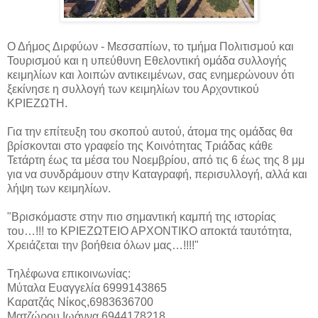
Ο Δήμος Διρφύων - Μεσσαπίων, το τμήμα Πολιτισμού και
Τουρισμού και η υπεύθυνη Εθελοντική ομάδα συλλογής
κειμηλίων και λοιπών αντικειμένων, σας ενημερώνουν ότι
ξεκίνησε η συλλογή των κειμηλίων
του Αρχοντικού
ΚΡΙΕΖΩΤΗ.
Για την επίτευξη του σκοπού αυτού, άτομα της ομάδας θα
βρίσκονται στο γραφείο της Κοινότητας Τριάδας κάθε
Τετάρτη έως τα μέσα του Νοεμβρίου, από τις 6 έως της 8 μμ
για να συνδράμουν στην Καταγραφή, περισυλλογή, αλλά και
λήψη των κειμηλίων.
"Βρισκόμαστε στην πιο σημαντική καμπή της ιστορίας
του…!!! το ΚΡΙΕΖΩΤΕΙΟ ΑΡΧΟΝΤΙΚΟ αποκτά ταυτότητα,
Χρειάζεται την βοήθεια όλων μας…!!!!"
Τηλέφωνα επικοινωνίας:
Μύταλα Ευαγγελία 6999143865
Καρατζάς Νίκος,6983636700
Ματζώρου Ιωάννα,6944178218