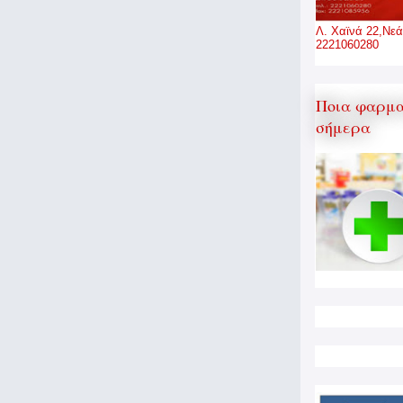
Λ. Χαϊνά 22,Νεά
2221060280
Ποια φαρμα
σήμερα