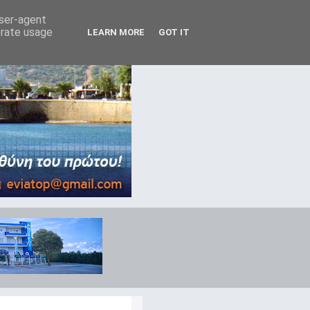
user-agent
erate usage
LEARN MORE
GOT IT