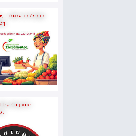
 ...όταν το όνομα
ση
 Η γεύση που
αι