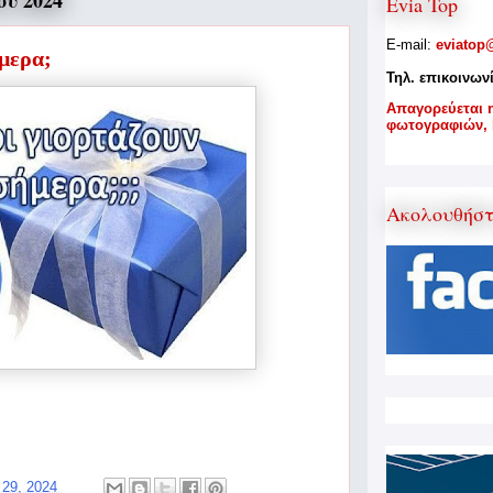
ου 2024
Evia Top
E-mail:
eviatop
ήμερα;
Τηλ. επικοινων
A
παγορεύεται 
φωτογραφιών,
Ακολουθήσ
 29, 2024