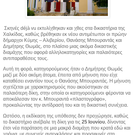
Σκηνές déjà vu εκτυλίχθηκαν και χθες στα δικαστήρια της
Χαλκίδας, καθώς βρέθηκαν εκ νέου αντιμέτωποι οι πρώην
δήμαρχοι Κύμης – Αλιβερίου, Θανάσης Μπουραντάς και
Δημήτρης Θωμάς, στο
πλαίσιο μιας ακόμα δικαστικής
διαμάχης που αφορά αλληλοκατηγορίες και παλαιότερες
αντιπαραθέσεις τους.
Αυτή τη φορά, κατηγορούμενος ήταν ο Δημήτρης Θωμάς
μαζί με δύο ακόμη άτομα, έπειτα από μήνυση που είχε
καταθέσει εναντίον τους ο Θανάσης Μπουραντάς. Η μήνυση
σχετίζεται με χαρακτηρισμούς που ακούστηκαν σε
παλαιότερη δίκη, στην οποία οι κατηγορούμενοι φέρονται να
αποκάλεσαν τον κ. Μπουραντά «πλαστογράφο»,
προκαλώντας την αντίδρασή του και τη δικαστική συνέχεια.
Ωστόσο, η εκδίκαση της υπόθεσης δεν προχώρησε, καθώς
το δικαστήριο ανέβαλε τη δίκη για τις
25 Ιουνίου
, δίνοντας
έτσι νέα παράταση σε μια μακρά διαμάχη που κρατά εδώ και
χρόνια, με συνεχείς αντεγκλήσεις και προσφυγές στη