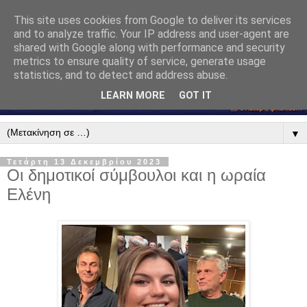
This site uses cookies from Google to deliver its services
and to analyze traffic. Your IP address and user-agent are
shared with Google along with performance and security
metrics to ensure quality of service, generate usage
statistics, and to detect and address abuse.
LEARN MORE
GOT IT
▼
Τετάρτη 13 Δεκεμβρίου 2023
Οι δημοτικοί σύμβουλοι και η ωραία
Ελένη