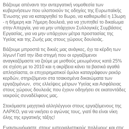
Βάζουμε απέναντι την αντεργατική νομοθεσία των
κυβερνήσεων που υλοποιούν τις οδηγίες της Ευρωπαϊκής
Ένωσης για να καταργηθεί το 8ωρο, να καθιερωθεί η 13ωρη
- η 6ήμερη και 7ήμερη δουλειά, για να χτυπηθεί το δικαίωμα
στην Απεργία, για να μην υπάρχουν Συλλογικές Συμβάσεις
Εργασίας, για να μην υπάρχουν μέτρα προστασίας της
Υγείας και της Ζωής μας στους χώρους δουλειάς.
Βάζουμε μπροστά τις δικιές μας ανάγκες, όχι τα κέρδη των
λίγων! Γιατί την ίδια στιγμή που οι εργαζόμενοι
αναγκαζόμαστε να ζούμε με μισθούς μειωμένους κατά 25%
σε σχέση με το 2010 και η ακρίβεια κάνει τα βασικά αγαθά
απλησίαστα, οι επιχειρηματικοί όμιλοι καταγράφουν ρεκόρ
κερδών, στηριζόμενοι στα τσακισμένα δικαιώματα των
εργαζομένων,
στις ελλείψεις μέτρων Υγείας και Ασφάλειας
στους χώρους δουλειάς που έχουν οδηγήσει σε εκατοντάδες
νεκρούς συναδέλφους μας.
Στεκόμαστε μαχητικά αλληλέγγυοι στους εργαζόμενους της
ΛΑΡΚΟ, για να νικήσει ο αγώνας τους, γιατί θα είναι νίκη
όλης της εργατικής τάξης!
Εναντιωνόμαστε
στους ιμπεριαλιστικούς πολέμους και στις