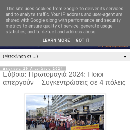
This site uses cookies from Google to deliver its services
and to analyze traffic. Your IP address and user-agent are
shared with Google along with performance and security
metrics to ensure quality of service, generate usage
statistics, and to detect and address abuse.
LEARN MORE
GOT IT
▼
Δευτέρα 29 Απριλίου 2024
Εύβοια: Πρωτομαγιά 2024: Ποιοι
απεργούν – Συγκεντρώσεις σε 4 πόλεις