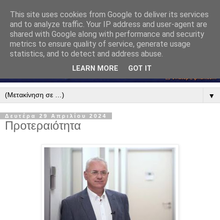
This site uses cookies from Google to deliver its services
and to analyze traffic. Your IP address and user-agent are
shared with Google along with performance and security
metrics to ensure quality of service, generate usage
statistics, and to detect and address abuse.
LEARN MORE
GOT IT
▼
Δευτέρα 29 Απριλίου 2024
Προτεραιότητα