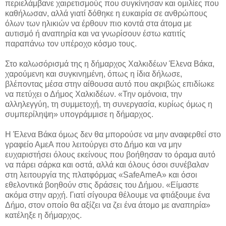
περιελάμβανε χαιρετισμούς που συγκίνησαν και ομιλίες που
καθήλωσαν, αλλά γιατί δόθηκε η ευκαιρία σε ανθρώπους
όλων των ηλικιών να έρθουν πιο κοντά στα άτομα με
αυτισμό ή αναπηρία και να γνωρίσουν έστω κατιτίς
παραπάνω τον υπέροχο κόσμο τους.
Στο καλωσόρισμά της η δήμαρχος Χαλκιδέων Έλενα Βάκα,
χαρούμενη και συγκινημένη, όπως η ίδια δήλωσε,
βλέποντας μέσα στην αίθουσα αυτό που ακριβώς επιδίωκε
να πετύχει ο Δήμος Χαλκιδέων. «Την ομόνοια, την
αλληλεγγύη, τη συμμετοχή, τη συνεργασία, κυρίως όμως η
συμπερίληψη» υπογράμμισε η δήμαρχος.
Η Έλενα Βάκα όμως δεν θα μπορούσε να μην αναφερθεί στο
γραφείο ΑμεΑ που λειτούργει στο Δήμο και να μην
ευχαριστήσει όλους εκείνους που βοήθησαν το όραμα αυτό
να πάρει σάρκα και οστά, αλλά και όλους όσοι συνέβαλαν
στη λειτουργία της πλατφόρμας «SafeAmeA» και όσοι
εθελοντικά βοηθούν στις δράσεις του Δήμου. «Είμαστε
ακόμα στην αρχή. Γιατί σίγουρα θέλουμε να φτιάξουμε ένα
Δήμο, στον οποίο θα αξίζει να ζει ένα άτομο με αναπηρία»
κατέληξε η δήμαρχος.