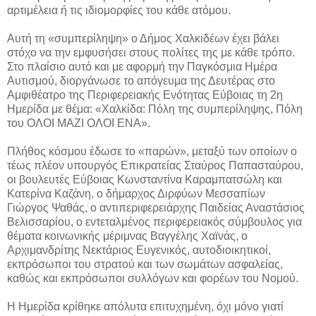
αρτιμέλεια ή τις ιδιομορφίες του κάθε ατόμου.
Αυτή τη «συμπερίληψη» ο Δήμος Χαλκιδέων έχει βάλει
στόχο να την εμφυσήσει στους πολίτες της με κάθε τρόπο.
Στο πλαίσιο αυτό και με αφορμή την Παγκόσμια Ημέρα
Αυτισμού, διοργάνωσε το απόγευμα της Δευτέρας στο
Αμφιθέατρο της Περιφερειακής Ενότητας Εύβοιας τη 2η
Ημερίδα με θέμα: «Χαλκίδα: Πόλη της συμπερίληψης, Πόλη
του ΟΛΟΙ ΜΑΖΙ ΟΛΟΙ ΕΝΑ».
Πλήθος κόσμου έδωσε το «παρών», μεταξύ των οποίων ο
τέως πλέον υπουργός Επικρατείας Σταύρος Παπασταύρου,
οι βουλευτές Εύβοιας Κωνσταντίνα Καραμπατσώλη και
Κατερίνα Καζάνη, ο δήμαρχος Διρφύων Μεσσαπίων
Γιώργος Ψαθάς, ο αντιπεριφερειάρχης Παιδείας Αναστάσιος
Βελισσαρίου, ο εντεταλμένος περιφερειακός σύμβουλος για
θέματα κοινωνικής μέριμνας Βαγγέλης Χαϊνάς, ο
Αρχιμανδρίτης Νεκτάριος Ευγενικός, αυτοδιοικητικοί,
εκπρόσωποι του στρατού και των σωμάτων ασφαλείας,
καθώς και εκπρόσωποι συλλόγων και φορέων του Νομού.
Η Ημερίδα κρίθηκε απόλυτα επιτυχημένη, όχι μόνο γιατί