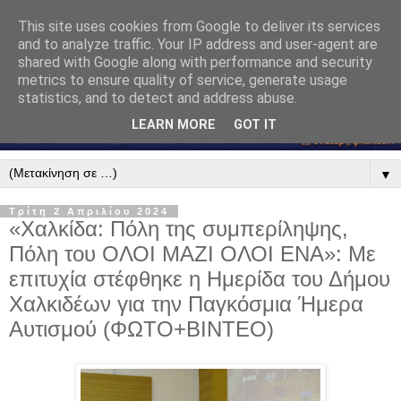
This site uses cookies from Google to deliver its services
and to analyze traffic. Your IP address and user-agent are
shared with Google along with performance and security
metrics to ensure quality of service, generate usage
statistics, and to detect and address abuse.
LEARN MORE
GOT IT
▼
Τρίτη 2 Απριλίου 2024
«Χαλκίδα: Πόλη της συμπερίληψης,
Πόλη του ΟΛΟΙ ΜΑΖΙ ΟΛΟΙ ΕΝΑ»: Με
επιτυχία στέφθηκε η Ημερίδα του Δήμου
Χαλκιδέων για την Παγκόσμια Ήμερα
Αυτισμού (ΦΩΤΟ+ΒΙΝΤΕΟ)