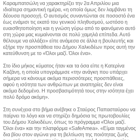
Καραμπατσώλη να χαρακτηρίζει την 2α Απριλίου μια
ιδιαίτερα σημαντική ημέρα, «η οποία όμως δεν λαμβάνει τη
δέουσα προσοχή. Ο αυτισμός συναντώνται σε ποσοστό ένα
έως ενάμισι τις εκατό του γενικού πληθυσμού, ωστόσο η
ευαισθητοποίηση και η γνώση γύρω από το φαινόμενο αυτό
στη χώρα μας κυμαίνονται σε πολύ χαμηλά επίπεδα. Αυτό
θέλουμε να αλλάξει» είπε ανάμεσα σε άλλα η βουλευτής και
εξήρε την προσπάθεια του Δήμου Χαλκιδέων προς αυτή την
κατεύθυνση με το «Όλοι μαζί. Όλοι ένα».
Στο ίδιο μήκος κύματος ήταν και τα όσα είπε η Κατερίνα
Καζάνη, η οποία υπογράμμισε «την ανάγκη που υπάρχει
σήμερα να κάνουμε ακόμα περισσότερες προσπάθειες,
αφού η ισότητα των ανθρώπων με αναπηρίες δεν είναι
ακόμα δεδομένο. Η προσβασιμότητά τους στην ισότητα έχει
πολύ δρόμο ακόμη».
Στη συνέχεια στο βήμα ανέβηκε ο Σταύρος Παπασταύρου να
παίρνει το λόγο και να στηρίζει δημόσια τις πρωτοβουλίες
του Δήμου Χαλκιδέων, όπως το πρόγραμμα «Όλοι μαζί.
Όλοι ένα» και την πλατφόρμα «SafeAmea». «Είμαι ταγμένος
δια βίου στον αγώνα για τη βελτίωση της ποιότητας ζωής