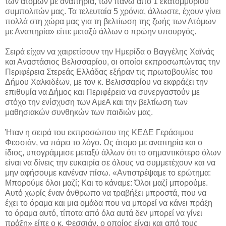
των ατόμων με αναπηρία, των πάνω από 1 εκατομμυρίου
συμπολιτών μας. Τα τελευταία 5 χρόνια, άλλωστε, έχουν γίνει
πολλά στη χώρα μας για τη βελτίωση της ζωής των Ατόμων
με Αναπηρία» είπε μεταξύ άλλων ο πρώην υπουργός.
Σειρά είχαν να χαιρετίσουν την Ημερίδα ο Βαγγέλης Χαϊνάς
και Αναστάσιος Βελισσαρίου, οι οποίοι εκπροσωπώντας την
Περιφέρεια Στερεάς Ελλάδας εξήραν τις πρωτοβουλίες του
Δήμου Χαλκιδέων, με τον κ. Βελισσαρίου να εκφράζει την
επιθυμία να Δήμος και Περιφέρεια να συνεργαστούν με
στόχο την ενίσχυση των ΑμεΑ και την βελτίωση των
μαθησιακών συνθηκών των παιδιών μας.
Ήταν η σειρά του εκπροσώπου της ΚΕΔΕ Γεράσιμου
Φεσσιάν, να πάρει το λόγο. Ως άτομο με αναπηρία και ο
ίδιος, υπογράμμισε μεταξύ άλλων ότι το σημαντικότερο όλων
είναι να δίνεις την ευκαιρία σε όλους να συμμετέχουν και να
μην αφήσουμε κανέναν πίσω. «Αντιστρέψαμε το ερώτημα:
Μπορούμε όλοι μαζί; Και το κάναμε: Όλοι μαζί μπορούμε.
Αυτό χωρίς έναν άνθρωπο να τραβήξει μπροστά, που να
έχει το όραμα και μια ομάδα που να μπορεί να κάνει πράξη
το όραμα αυτό, τίποτα από όλα αυτά δεν μπορεί να γίνει
πράξη» είπε ο κ. Φεσσιάν, ο οποίος είναι και από τους