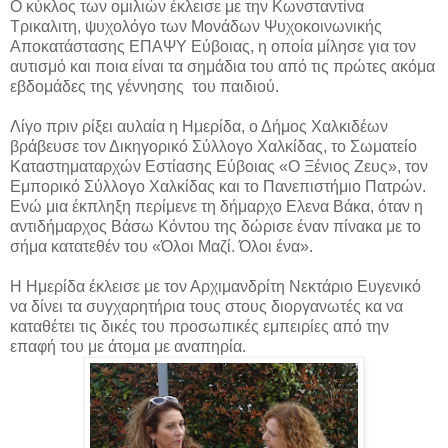
Ο κύκλος των ομιλιών έκλεισε με την Κωνσταντίνα
Τρικαλιτη, ψυχολόγο των Μονάδων Ψυχοκοινωνικής
Αποκατάστασης ΕΠΑΨΥ Εύβοιας, η οποία μίλησε για τον
αυτισμό και ποια είναι τα σημάδια του από τις πρώτες ακόμα
εβδομάδες της γέννησης του παιδιού.
Λίγο πριν ρίξει αυλαία η Ημερίδα, ο Δήμος Χαλκιδέων
βράβευσε τον Δικηγορικό Σύλλογο Χαλκίδας, το Σωματείο
Καταστηματαρχών Εστίασης Εύβοιας «Ο Ξένιος Ζευς», τον
Εμπορικό Σύλλογο Χαλκίδας και το Πανεπιστήμιο Πατρών.
Ενώ μια έκπληξη περίμενε τη δήμαρχο Ελενα Βάκα, όταν η
αντιδήμαρχος Βάσω Κόντου της δώρισε έναν πίνακα με το
σήμα κατατεθέν του «Όλοι Μαζί. Όλοι ένα».
Η Ημερίδα έκλεισε με τον Αρχιμανδρίτη Νεκτάριο Ευγενικό
να δίνει τα συγχαρητήρια τους στους διοργανωτές κα να
καταθέτει τις δικές του προσωπικές εμπειρίες από την
επαφή του με άτομα με αναπηρία.