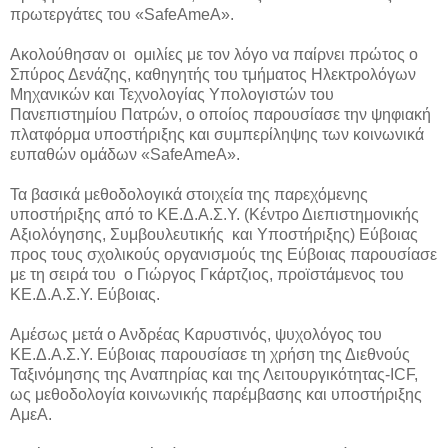
πρωτεργάτες του «SafeAmeA».
Ακολούθησαν οι ομιλίες με τον λόγο να παίρνει πρώτος ο
Σπύρος Δενάζης, καθηγητής του τμήματος Ηλεκτρολόγων
Μηχανικών και Τεχνολογίας Υπολογιστών του
Πανεπιστημίου Πατρών, ο οποίος παρουσίασε την ψηφιακή
πλατφόρμα υποστήριξης και συμπερίληψης των κοινωνικά
ευπαθών ομάδων «SafeAmeA».
Τα βασικά μεθοδολογικά στοιχεία της παρεχόμενης
υποστήριξης από το ΚΕ.Δ.Α.Σ.Υ. (Κέντρο Διεπιστημονικής
Αξιολόγησης, Συμβουλευτικής και Υποστήριξης) Εύβοιας
προς τους σχολικούς οργανισμούς της Εύβοιας παρουσίασε
με τη σειρά του ο Γιώργος Γκάρτζιος, προϊστάμενος του
ΚΕ.Δ.Α.Σ.Υ. Εύβοιας.
Αμέσως μετά ο Ανδρέας Καρυστινός, ψυχολόγος του
ΚΕ.Δ.Α.Σ.Υ. Εύβοιας παρουσίασε τη χρήση της Διεθνούς
Ταξινόμησης της Αναπηρίας και της Λειτουργικότητας-ICF,
ως μεθοδολογία κοινωνικής παρέμβασης και υποστήριξης
ΑμεΑ.