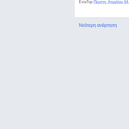
EviaTop
Πέμπτη, Απριλίου 04
Νεότερη ανάρτηση