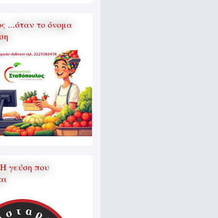
 ...όταν το όνομα
ση
 Η γεύση που
αι