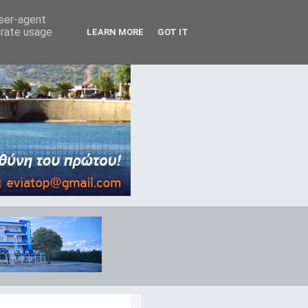
user-agent
erate usage
LEARN MORE
GOT IT