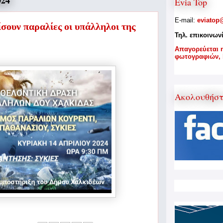
024
Evia Top
E-mail:
eviatop
σουν παραλίες οι υπάλληλοι της
Τηλ. επικοινων
A
παγορεύεται 
φωτογραφιών,
Ακολουθήσ