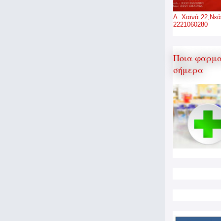
Λ. Χαϊνά 22,Νεά
2221060280
Ποια φαρμα
σήμερα