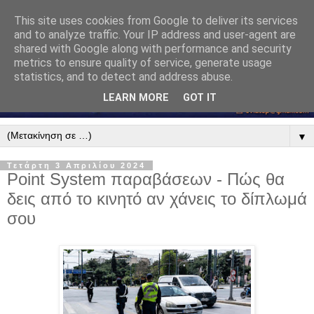
This site uses cookies from Google to deliver its services
and to analyze traffic. Your IP address and user-agent are
shared with Google along with performance and security
metrics to ensure quality of service, generate usage
statistics, and to detect and address abuse.
LEARN MORE
GOT IT
▼
Τετάρτη 3 Απριλίου 2024
Point System παραβάσεων - Πώς θα
δεις από το κινητό αν χάνεις το δίπλωμά
σου