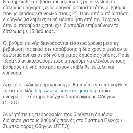
Να σημειωθεί ότι βάσει του ισχύοντος point system το
δίπλωμα οδήγησης ενός οδηγού αφαιρείται όταν οι βαθμοί
ποινής φτάσουν συνολικά στους 25. Πριν από αυτό ωστόσο,
ο οδηγός θα λάβει σχετική ειδοποίηση από την Τροχαία,
όταν οι παραβάσεις που έχει διαπράξει επιβαρύνουν το
δίπλωμα με 15 βαθμούς.
Οι βαθμοί ποινής διαγράφονται τέσσερα χρόνια μετά τη
βεβαίωση της εκάστοτε παράβασης ή δύο χρόνια μετά αν το
δίπλωμα ανήκει σε οδηγό οχήματος δημόσιας χρήσης. Πάμε
τώρα να ανακαλύψουμε πώς μπορούμε να ελέγξουμε τους
βαθμούς ποινής που μας έχουν επιβληθεί εύκολα και
γρήγορα.
Αρχικά οι ενδιαφερόμενοι οδηγοί θα πρέπει να επισκεφθούν
την ιστοσελίδα
https://seso.services.gov.gr/
η οποία
αναγράφει: Σύστημα Ελέγχου Συμπεριφοράς Οδηγών
(ΣΕΣΟ)
Αναζητήστε τις πληροφορίες που διαθέτει η δημόσια
διοίκηση για τους βαθμούς ποινής στο Σύστημα Ελέγχου
Συμπεριφοράς Οδηγών (ΣΕΣΟ).