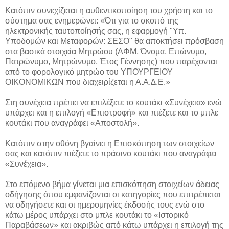
Κατόπιν συνεχίζεται η αυθεντικοποίηση του χρήστη και το
σύστημα σας ενημερώνει: «Ότι για το σκοπό της
ηλεκτρονικής ταυτοποίησής σας, η εφαρµογή "Υπ.
Υποδομών και Μεταφορών: ΣΕΣΟ" θα αποκτήσει πρόσβαση
στα βασικά στοιχεία Μητρώου (ΑΦΜ, Όνοµα, Επώνυµο,
Πατρώνυµο, Μητρώνυµο, Έτος Γέννησης) που παρέχονται
από το φορολογικό µητρώο του ΥΠΟΥΡΓΕΙΟΥ
ΟΙΚΟΝΟΜΙΚΩΝ που διαχειρίζεται η Α.Α.∆.Ε.»
Στη συνέχεια πρέπει να επιλέξετε το κουτάκι «Συνέχεια» ενώ
υπάρχει και η επιλογή «Επιστροφή» και πιέζετε και το μπλε
κουτάκι που αναγράφει «Αποστολή».
Κατόπιν στην οθόνη βγαίνει η Επισκόπηση των στοιχείων
σας και κατόπιν πιέζετε το πράσινο κουτάκι που αναγράφει
«Συνέχεια».
Στο επόμενο βήμα γίνεται μια επισκόπηση στοιχείων άδειας
οδήγησης όπου εμφανίζονται οι κατηγορίες που επιτρέπεται
να οδηγήσετε και οι ημερομηνίες έκδοσής τους ενώ στο
κάτω μέρος υπάρχει στο μπλε κουτάκι το «Ιστορικό
Παραβάσεων» και ακριβώς από κάτω υπάρχει η επιλογή της