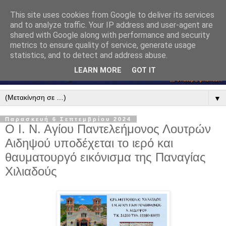
This site uses cookies from Google to deliver its services
and to analyze traffic. Your IP address and user-agent are
shared with Google along with performance and security
metrics to ensure quality of service, generate usage
statistics, and to detect and address abuse.
LEARN MORE
GOT IT
▼
Παρασκευή 6 Σεπτεμβρίου 2024
Ο Ι. Ν. Αγίου Παντελεήμονος Λουτρών
Αιδηψού υποδέχεται το ιερό και
θαυματουργό εικόνισμα της Παναγίας
Χιλιαδούς