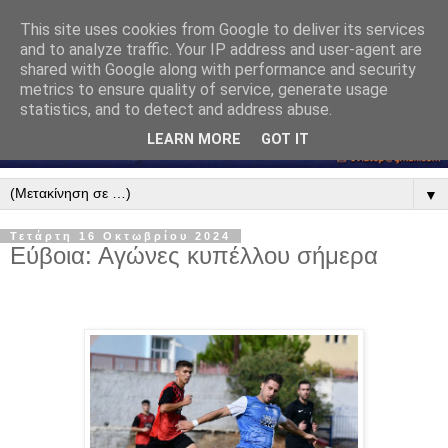
This site uses cookies from Google to deliver its services
and to analyze traffic. Your IP address and user-agent are
shared with Google along with performance and security
metrics to ensure quality of service, generate usage
statistics, and to detect and address abuse.
LEARN MORE
GOT IT
▼
Τετάρτη 16 Οκτωβρίου 2024
Εύβοια: Αγώνες κυπέλλου σήμερα