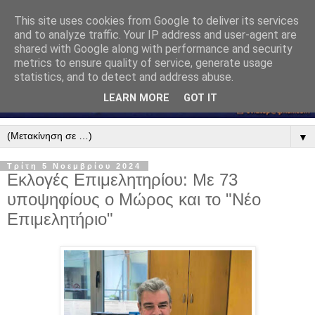
This site uses cookies from Google to deliver its services
and to analyze traffic. Your IP address and user-agent are
shared with Google along with performance and security
metrics to ensure quality of service, generate usage
statistics, and to detect and address abuse.
LEARN MORE
GOT IT
▼
Τρίτη 5 Νοεμβρίου 2024
Εκλογές Επιμελητηρίου: Με 73
υποψηφίους ο Μώρος και το "Νέο
Επιμελητήριο"