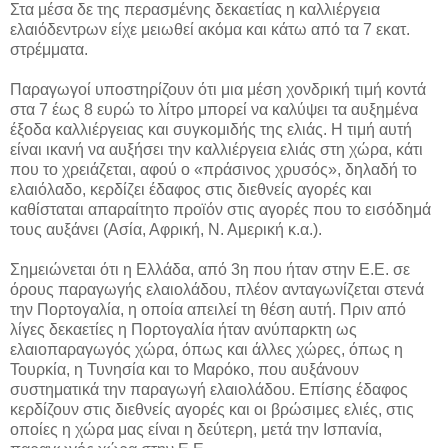
Στα μέσα δε της περασμένης δεκαετίας η καλλιέργεια
ελαιόδεντρων είχε μειωθεί ακόμα και κάτω από τα 7 εκατ.
στρέμματα.
Παραγωγοί υποστηρίζουν ότι μια μέση χονδρική τιμή κοντά
στα 7 έως 8 ευρώ το λίτρο μπορεί να καλύψει τα αυξημένα
έξοδα καλλιέργειας και συγκομιδής της ελιάς. Η τιμή αυτή
είναι ικανή να αυξήσει την καλλιέργεια ελιάς στη χώρα, κάτι
που το χρειάζεται, αφού ο «πράσινος χρυσός», δηλαδή το
ελαιόλαδο, κερδίζει έδαφος στις διεθνείς αγορές και
καθίσταται απαραίτητο προϊόν στις αγορές που το εισόδημά
τους αυξάνει (Ασία, Αφρική, Ν. Αμερική κ.α.).
Σημειώνεται ότι η Ελλάδα, από 3η που ήταν στην Ε.Ε. σε
όρους παραγωγής ελαιολάδου, πλέον ανταγωνίζεται στενά
την Πορτογαλία, η οποία απειλεί τη θέση αυτή. Πριν από
λίγες δεκαετίες η Πορτογαλία ήταν ανύπαρκτη ως
ελαιοπαραγωγός χώρα, όπως και άλλες χώρες, όπως η
Τουρκία, η Τυνησία και το Μαρόκο, που αυξάνουν
συστηματικά την παραγωγή ελαιολάδου. Επίσης έδαφος
κερδίζουν στις διεθνείς αγορές και οι βρώσιμες ελιές, στις
οποίες η χώρα μας είναι η δεύτερη, μετά την Ισπανία,