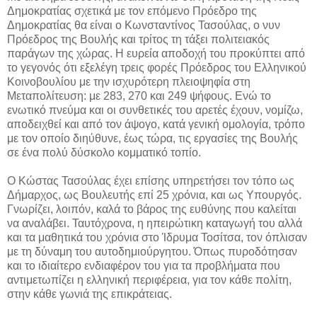
Δημοκρατίας σχετικά με τον επόμενο Πρόεδρο της
Δημοκρατίας θα είναι ο Κωνσταντίνος Τασούλας, ο νυν
Πρόεδρος της Βουλής και τρίτος τη τάξει πολιτειακός
παράγων της χώρας. Η ευρεία αποδοχή του προκύπτει από
το γεγονός ότι εξελέγη τρεις φορές Πρόεδρος του Ελληνικού
Κοινοβουλίου με την ισχυρότερη πλειοψηφία στη
Μεταπολίτευση: με 283, 270 και 249 ψήφους. Ενώ το
ενωτικό πνεύμα και οι συνθετικές του αρετές έχουν, νομίζω,
αποδειχθεί και από τον άψογο, κατά γενική ομολογία, τρόπο
με τον οποίο διηύθυνε, έως τώρα, τις εργασίες της Βουλής
σε ένα πολύ δύσκολο κομματικό τοπίο.
Ο Κώστας Τασούλας έχει επίσης υπηρετήσει τον τόπο ως
Δήμαρχος, ως Βουλευτής επί 25 χρόνια, και ως Υπουργός.
Γνωρίζει, λοιπόν, καλά το βάρος της ευθύνης που καλείται
να αναλάβει. Ταυτόχρονα, η ηπειρώτικη καταγωγή του αλλά
και τα μαθητικά του χρόνια στο Ίδρυμα Τοσίτσα, τον όπλισαν
με τη δύναμη του αυτοδημιούργητου. Όπως πυροδότησαν
και το ιδιαίτερο ενδιαφέρον του για τα προβλήματα που
αντιμετωπίζει η ελληνική περιφέρεια, για τον κάθε πολίτη,
στην κάθε γωνιά της επικράτειας.