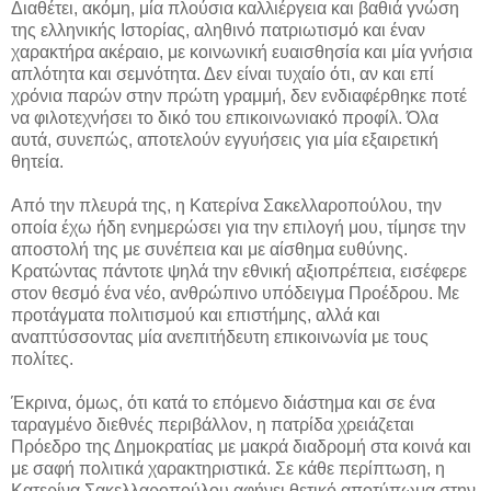
Διαθέτει, ακόμη, μία πλούσια καλλιέργεια και βαθιά γνώση
της ελληνικής Ιστορίας, αληθινό πατριωτισμό και έναν
χαρακτήρα ακέραιο, με κοινωνική ευαισθησία και μία γνήσια
απλότητα και σεμνότητα. Δεν είναι τυχαίο ότι, αν και επί
χρόνια παρών στην πρώτη γραμμή, δεν ενδιαφέρθηκε ποτέ
να φιλοτεχνήσει το δικό του επικοινωνιακό προφίλ. Όλα
αυτά, συνεπώς, αποτελούν εγγυήσεις για μία εξαιρετική
θητεία.
Από την πλευρά της, η Κατερίνα Σακελλαροπούλου, την
οποία έχω ήδη ενημερώσει για την επιλογή μου, τίμησε την
αποστολή της με συνέπεια και με αίσθημα ευθύνης.
Κρατώντας πάντοτε ψηλά την εθνική αξιοπρέπεια, εισέφερε
στον θεσμό ένα νέο, ανθρώπινο υπόδειγμα Προέδρου. Με
προτάγματα πολιτισμού και επιστήμης, αλλά και
αναπτύσσοντας μία ανεπιτήδευτη επικοινωνία με τους
πολίτες.
Έκρινα, όμως, ότι κατά το επόμενο διάστημα και σε ένα
ταραγμένο διεθνές περιβάλλον, η πατρίδα χρειάζεται
Πρόεδρο της Δημοκρατίας με μακρά διαδρομή στα κοινά και
με σαφή πολιτικά χαρακτηριστικά. Σε κάθε περίπτωση, η
Κατερίνα Σακελλαροπούλου αφήνει θετικό αποτύπωμα στην