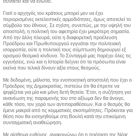
συνθέτει και να ενώνει.
Γιατί ο αρχηγός του κράτους μπορεί μεν να έχει
περιορισμένες εκτελεστικές αρμοδιότητες, όμως αποτελεί το
σύμβολο του έθνους. Σε σχέση, συνεπώς, με την υψηλή του
αποστολή, η πολιτική του αφετηρία έχει μικρότερη σημασία.
Από την άλλη πλευρά, ούτε η διαφορετική προέλευση
Προέδρου και Πρωθυπουργού εγγυάται την πολιτειακή
ισορροπία, ούτε η πολιτική τους σύμπτωση δημιουργεί εξ
ορισμού θεσμικό κίνδυνο. Το Σύνταγμά μας παρέχει όλες τις
εγγυήσεις, ενώ και η Ιστορία δείχνει ότι τα πρόσωπα είναι
εκείνα που τελικά δίνουν αξία στους θεσμούς.
Με δεδομένη, μάλιστα, την ενοποιητική αποστολή που έχει ο
Πρόεδρος της Δημοκρατίας, πιστεύω ότι θα έπρεπε να
ψηφίζεται για μία και μόνη 6ετή θητεία. Έτσι, η συζήτηση για
ανανέωση της παραμονής του στο αξίωμα δεν θα άνοιγε,
κάθε τόσο, τον χορό των αντιπαραθέσεων. Και ο θεσμός θα
έμενε μακριά από τις κομματικές σκοπιμότητες. Πρόκειται για
θέση που θα εισηγηθούμε στη Βουλή κατά την επικείμενη
συνταγματική αναθεώρηση.
Με αίσθημα ευθύνης, ανακοινώνω ότι η πρόταση της Νέας