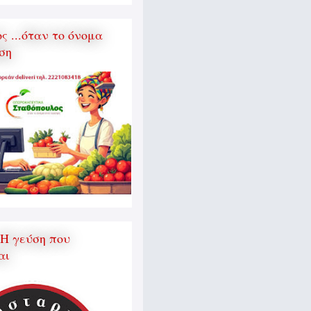
 ...όταν το όνομα
ση
 Η γεύση που
αι