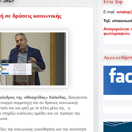
 2025
Evia Top
E-mail:
eviatop
ή σε δράσεις κοινωνικής
Τηλ. επικοινων
A
παγορεύεται 
φωτογραφιών,
Ακολουθήσ
ρόεδρος της «Ηλιαχτίδας» Χαλκίδας,
διακρίνεται
 ενεργό συμμετοχή του σε δράσεις κοινωνικής
σή του και μαζί με
τα άλλη μέλη της, η
α στηρίξει ευάλωτες ομάδες και να προάγει την
νωνία.
ίες της κοινωνικής ευαισθησίας και την ικανότητά