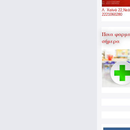
Λ. Χαϊνά 22,Νεά
2221060280
Ποια φαρμα
σήμερα