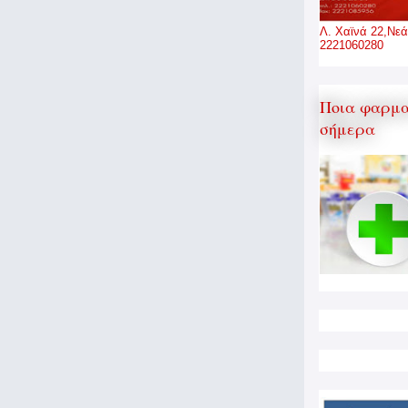
Λ. Χαϊνά 22,Νεά
2221060280
Ποια φαρμα
σήμερα