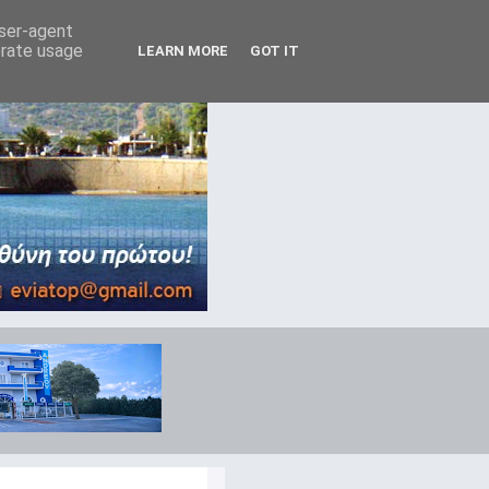
user-agent
erate usage
LEARN MORE
GOT IT