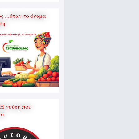
 ...όταν το όνομα
ση
 Η γεύση που
αι