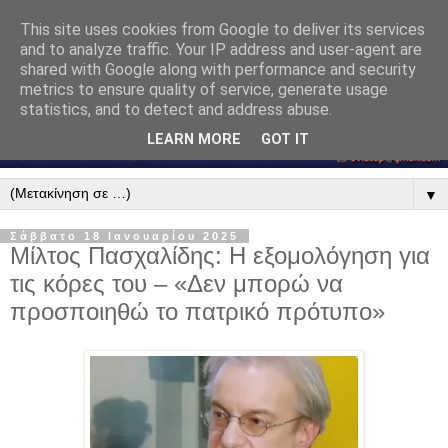
This site uses cookies from Google to deliver its services
and to analyze traffic. Your IP address and user-agent are
shared with Google along with performance and security
metrics to ensure quality of service, generate usage
statistics, and to detect and address abuse.
LEARN MORE
GOT IT
▼
Σάββατο 18 Ιανουαρίου 2025
Μίλτος Πασχαλίδης: Η εξομολόγηση για
τις κόρες του – «Δεν μπορώ να
προσποιηθώ το πατρικό πρότυπο»