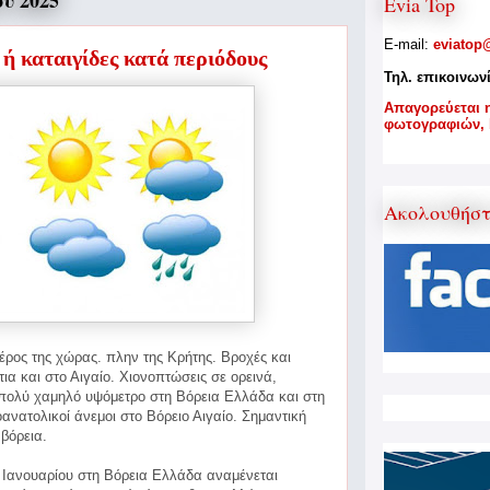
υ 2025
Evia Top
E-mail:
eviatop
ή καταιγίδες κατά περιόδους
Τηλ. επικοινων
A
παγορεύεται 
φωτογραφιών,
Ακολουθήσ
έρος της χώρας. πλην της Κρήτης. Βροχές και
τια και στο Αιγαίο. Χιονοπτώσεις σε ορεινά,
 πολύ χαμηλό
υψόμετρο στη Βόρεια Ελλάδα και στη
ανατολικοί άνεμοι στο Βόρειο Αιγαίο. Σημαντική
βόρεια.
3 Ιανουαρίου στη Βόρεια Ελλάδα αναμένεται