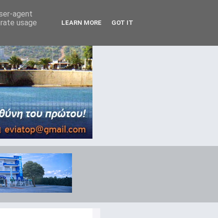
user-agent
erate usage
LEARN MORE
GOT IT