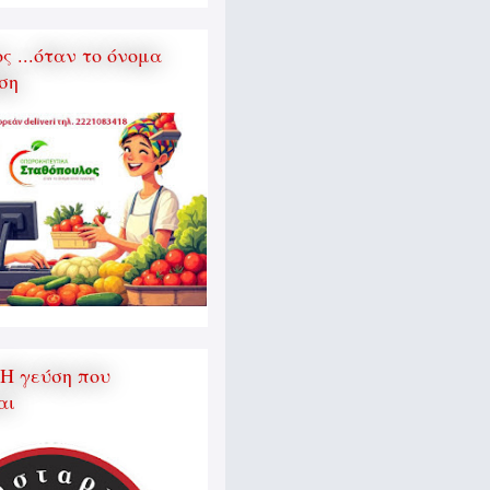
 ...όταν το όνομα
ση
 Η γεύση που
αι