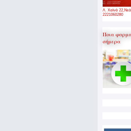
Λ. Χαϊνά 22,Νεά
2221060280
Ποια φαρμα
σήμερα