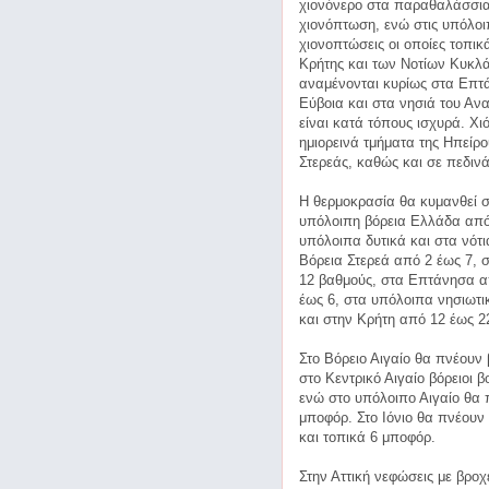
χιονόνερο στα παραθαλάσσια
χιονόπτωση, ενώ στις υπόλοι
χιονοπτώσεις οι οποίες τοπικ
Κρήτης και των Νοτίων Κυκλ
αναμένονται κυρίως στα Επτ
Εύβοια και στα νησιά του Ανα
είναι κατά τόπους ισχυρά. Χι
ημιορεινά τμήματα της Ηπείρο
Στερεάς, καθώς και σε πεδινά
Η θερμοκρασία θα κυμανθεί σ
υπόλοιπη βόρεια Ελλάδα από 
υπόλοιπα δυτικά και στα νότ
Βόρεια Στερεά από 2 έως 7, 
12 βαθμούς, στα Επτάνησα απ
έως 6, στα υπόλοιπα νησιωτι
και στην Κρήτη από 12 έως 2
Στο Βόρειο Αιγαίο θα πνέουν 
στο Κεντρικό Αιγαίο βόρειοι 
ενώ στο υπόλοιπο Αιγαίο θα π
μποφόρ. Στο Ιόνιο θα πνέουν
και τοπικά 6 μποφόρ.
Στην Αττική νεφώσεις με βροχ