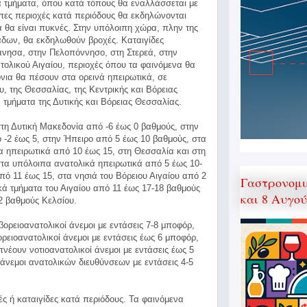
 τμήματα, όπου κατά τόπους θα εναλλάσσεται με
πες περιοχές κατά περιόδους θα εκδηλώνονται
ά θα είναι πυκνές. Στην υπόλοιπη χώρα, πλην της
άδων, θα εκδηλωθούν βροχές. Καταιγίδες
άνησα, στην Πελοπόννησο, στη Στερεά, στην
τολικού Αιγαίου, περιοχές όπου τα φαινόμενα θα
όνια θα πέσουν στα ορεινά ηπειρωτικά, σε
υ, της Θεσσαλίας, της Κεντρικής και Βόρειας
 τμήματα της Δυτικής και Βόρειας Θεσσαλίας.
τη Δυτική Μακεδονία από -6 έως 0 βαθμούς, στην
-2 έως 5, στην Ήπειρο από 5 έως 10 βαθμούς, στα
ια ηπειρωτικά από 10 έως 15, στη Θεσσαλία και στη
στα υπόλοιπα ανατολικά ηπειρωτικά από 5 έως 10-
ό 11 έως 15, στα νησιά του Βόρειου Αιγαίου από 2
Γαστρονομι
κά τμήματα του Αιγαίου από 11 έως 17-18 βαθμούς
και 8 Αυγο
2 βαθμούς Κελσίου.
βορειοανατολικοί άνεμοι με εντάσεις 7-8 μποφόρ,
βορειοανατολικοί άνεμοι με εντάσεις έως 6 μποφόρ,
νέουν νοτιοανατολικοί άνεμοι με εντάσεις έως 5
 άνεμοι ανατολικών διευθύνσεων με εντάσεις 4-5
ές ή καταιγίδες κατά περιόδους. Τα φαινόμενα