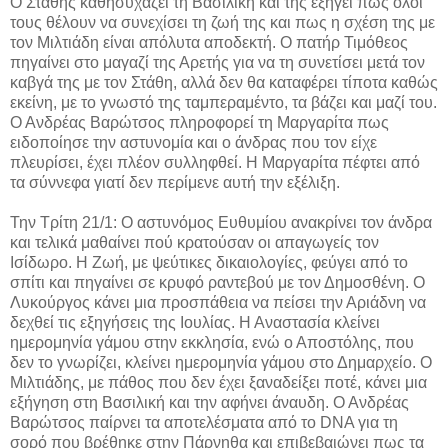
Ο Στάθης καθησυχάζει τη Βασιλική και της εξηγεί πως όλοι
τους θέλουν να συνεχίσει τη ζωή της και πως η σχέση της με
τον Μιλτιάδη είναι απόλυτα αποδεκτή. Ο πατήρ Τιμόθεος
πηγαίνει στο μαγαζί της Αρετής για να τη συνετίσει μετά τον
καβγά της με τον Στάθη, αλλά δεν θα καταφέρει τίποτα καθώς
εκείνη, με το γνωστό της ταμπεραμέντο, τα βάζει και μαζί του.
Ο Ανδρέας Βαρώτσος πληροφορεί τη Μαργαρίτα πως
ειδοποίησε την αστυνομία και ο άνδρας που τον είχε
πλευρίσει, έχει πλέον συλληφθεί. Η Μαργαρίτα πέφτει από
τα σύννεφα γιατί δεν περίμενε αυτή την εξέλιξη.
Την Τρίτη 21/1: Ο αστυνόμος Ευθυμίου ανακρίνει τον άνδρα
και τελικά μαθαίνει πού κρατούσαν οι απαγωγείς τον
Ισίδωρο. Η Ζωή, με ψεύτικες δικαιολογίες, φεύγει από το
σπίτι και πηγαίνει σε κρυφό ραντεβού με τον Δημοσθένη. Ο
Λυκούργος κάνει μια προσπάθεια να πείσει την Αριάδνη να
δεχθεί τις εξηγήσεις της Ιουλίας. Η Αναστασία κλείνει
ημερομηνία γάμου στην εκκλησία, ενώ ο Αποστόλης, που
δεν το γνωρίζει, κλείνει ημερομηνία γάμου στο Δημαρχείο. Ο
Μιλτιάδης, με πάθος που δεν έχει ξαναδείξει ποτέ, κάνει μια
εξήγηση στη Βασιλική και την αφήνει άναυδη. Ο Ανδρέας
Βαρώτσος παίρνει τα αποτελέσματα από το DNA για τη
σορό που βρέθηκε στην Πάρνηθα και επιβεβαιώνει πως τα