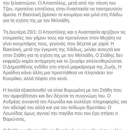
την ξελασπώσει. Ο Αποστόλης, μετά από την πίεση του
Τζον, προτείνει επιτέλους στην Αναστασία να παντρευτούν
άμεσα. Η Βασιλική βρίσκει το κουράγιο και μιλά στη Χάιδω
για τη σχέση της με τον Μιλτιάδη.
Τη Δευτέρα 20/1: Ο Αποστόλης και η Αναστασία αρχίζουν τις
ετοιμασίες του γάμου τους και προτείνουν στον Μιχάλη να
γίνει κουμπάρος τους, γεγονός που δέχεται με χαρά. Η
Βασιλική, μετά την έγκριση της Χάιδως, μιλάει ανοιχτά και
στον Στάθη για τη σχέση της με τον Μιλτιάδη. Ο Στάθης δεν
εκφράζει καμία αντίρρηση και το ζευγάρι απελευθερώνεται.
Ο Δημοσθένης ενδίδει στο στενό μαρκάρισμα της Ζωής. Η
Αριάδνη κάνει άλλη μια προσπάθεια να πλησιάσει τον
Κουράκο, αλλά πέφτει στο κενό.
Η Ιουλία εξακολουθεί να είναι θυμωμένη με τον Στάθη που
την αμφισβήτησε και δεν δέχεται τη συγγνώμη του. Ο
Ανδρέας συναντά τον Λεωνίδα και συλλέγει πληροφορίες για
τον αδελφό του αλλά και για τον Ισίδωρο Βρεττάκο. Ο
Λεωνίδας όμως αγνοεί την παγίδα που του έχει στήσει ο
Βαρώτσος.