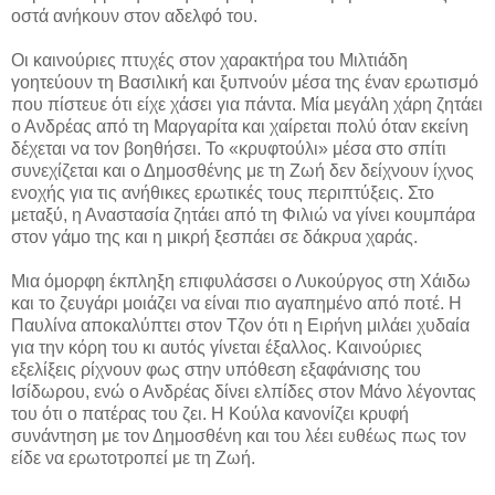
οστά ανήκουν στον αδελφό του.
Οι καινούριες πτυχές στον χαρακτήρα του Μιλτιάδη
γοητεύουν τη Βασιλική και ξυπνούν μέσα της έναν ερωτισμό
που πίστευε ότι είχε χάσει για πάντα. Μία μεγάλη χάρη ζητάει
ο Ανδρέας από τη Μαργαρίτα και χαίρεται πολύ όταν εκείνη
δέχεται να τον βοηθήσει. Το «κρυφτούλι» μέσα στο σπίτι
συνεχίζεται και ο Δημοσθένης με τη Ζωή δεν δείχνουν ίχνος
ενοχής για τις ανήθικες ερωτικές τους περιπτύξεις. Στο
μεταξύ, η Αναστασία ζητάει από τη Φιλιώ να γίνει κουμπάρα
στον γάμο της και η μικρή ξεσπάει σε δάκρυα χαράς.
Μια όμορφη έκπληξη επιφυλάσσει ο Λυκούργος στη Χάιδω
και το ζευγάρι μοιάζει να είναι πιο αγαπημένο από ποτέ. Η
Παυλίνα αποκαλύπτει στον Τζον ότι η Ειρήνη μιλάει χυδαία
για την κόρη του κι αυτός γίνεται έξαλλος. Καινούριες
εξελίξεις ρίχνουν φως στην υπόθεση εξαφάνισης του
Ισίδωρου, ενώ ο Ανδρέας δίνει ελπίδες στον Μάνο λέγοντας
του ότι ο πατέρας του ζει. Η Κούλα κανονίζει κρυφή
συνάντηση με τον Δημοσθένη και του λέει ευθέως πως τον
είδε να ερωτοτροπεί με τη Ζωή.