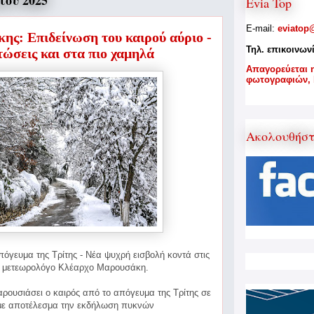
ίου 2025
Evia Top
E-mail:
eviatop
ς: Επιδείνωση του καιρού αύριο -
Τηλ. επικοινων
τώσεις και στα πιο χαμηλά
A
παγορεύεται 
φωτογραφιών,
Ακολουθήσ
πόγευμα της Τρίτης - Νέα ψυχρή εισβολή κοντά στις
ν μετεωρολόγο Κλέαρχο Μαρουσάκη.
ρουσιάσει ο καιρός από το απόγευμα της Τρίτης σε
 με αποτέλεσμα την εκδήλωση πυκνών