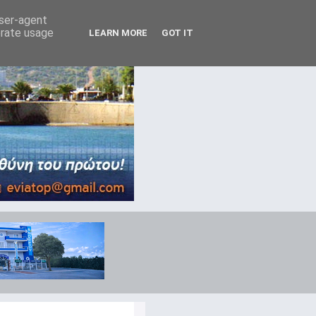
user-agent
erate usage
LEARN MORE
GOT IT