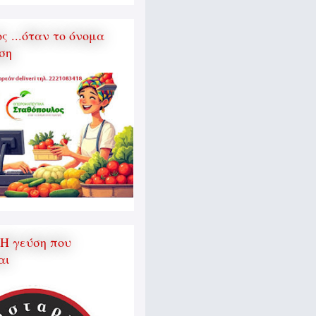
 ...όταν το όνομα
ση
 Η γεύση που
αι