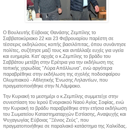
Ο Βουλευτής Εύβοιας Θανάσης Ζεμπίλης το
Σαββατοκύριακο 22 και 23 Φεβρουαρίου παρέστη σε
τέσσερις εκδηλώσεις κοπής βασιλόπιτας, όπου συνάντησε
πολίτες, συζήτησε μαζί τους και αντάλλαξε
ευχές για υγεία
και ευημερία. Κατ’ αρχάς ο κ.Ζεμπίλης το βράδυ του
Σαββάτου μετέβη στην Ερέτρια για την εκδήλωση της
τοπικής χορωδίας "Λύρα Απόλλωνα", ενώ αργότερα
παραβρέθηκε στην εκδήλωση της σχολής ποδοσφαίρου
Ολυμπιακού - Αθλητικής Ένωσης Ληλαντίων, που
πραγματοποιήθηκε στην Ν.Λάμψακο.
Την Κυριακή το μεσημέρι ο κ.Ζεμπίλης συμμετείχε στην
συνεστίαση του Ιερού Ενοριακού Ναού Αγίας Σοφίας, ενώ
την Κυριακή το βράδυ παραβρέθηκε στην ετήσια εκδήλωση
του Σωματείου Καταστηματαρχών Εστίασης, Αναψυχής και
Ψυχαγωγίας Εύβοιας "Ξένιος Ζεύς", που
πραγματοποιήθηκε σε παραλιακό κατάστημα της Χαλκίδας.