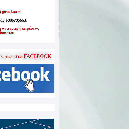
@gmail.com
ίας 6986795663.
η αντιγραφή κειμένων,
banners
τε μας στο FACEBOOK