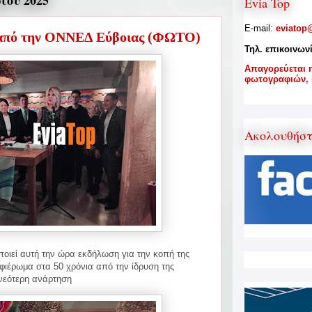
ίου 2025
Evia Top
E-mail:
eviatop
 από την ΟΝΝΕΔ Εύβοιας (ΦΩΤΟ)
Τηλ. επικοινων
A
παγορεύεται 
φωτογραφιών,
Ακολουθήσ
ιεί αυτή την ώρα εκδήλωση για την κοπή της
φιέρωμα στα 50 χρόνια από την ίδρυση της
νεότερη ανάρτηση