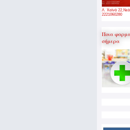
Λ. Χαϊνά 22,Νεά
2221060280
Ποια φαρμα
σήμερα