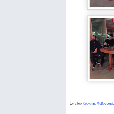
EviaTop
Κυριακή, Φεβρουαρί