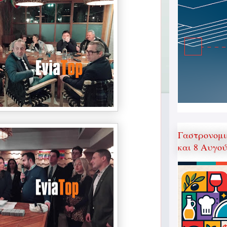
Γαστρονομι
και 8 Αυγο