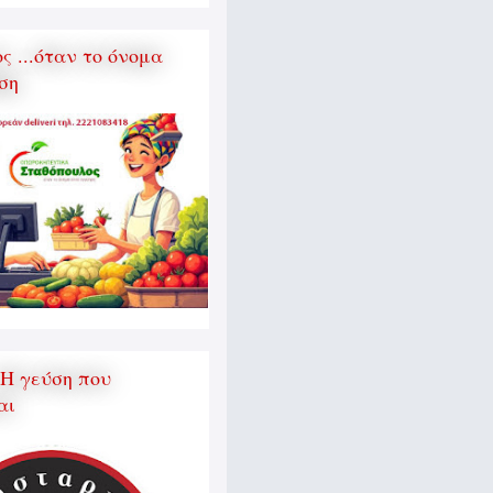
 ...όταν το όνομα
ση
 Η γεύση που
αι