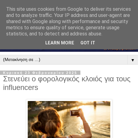
This site uses cookies from Google to deliver its services
and to analyze traffic. Your IP address and user-agent are
shared with Google along with performance and security
metrics to ensure quality of service, generate usage
statistics, and to detect and address abuse.
LEARN MORE
GOT IT
▼
Κυριακή 23 Φεβρουαρίου 2025
Στενεύει ο φορολογικός κλοιός για τους
influencers