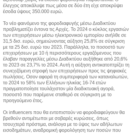
έλεγχος αποκάλυψε πως μέσα σε δύο έτη είχε αποκρύψει
έσοδα ύψους 350.000 ευρώ.
Το νέο φαινόμενο της φοροδιαφυγής μέσω Διαδικτύου
προβληματίζει έντονα τις Αρχές. Το 2024 ο κύκλος εργασιών
των επιχειρήσεων μέσω ηλεκτρονικού εμπορίου ανήλθε σε
31,5 δισ. ευρώ, σημειώνοντας αύξηση 25,8% σε σύγκριση
με τα 25 δισ. ευρώ του 2023. Παράλληλα, το ποσοστό των
επιχειρήσεων με 10 ή περισσότερους εργαζόμενους που
έλαβαν παραγγελίες μέσω Διαδικτύου αυξήθηκε από 20,6%
το 2023 σε 23,7% το 2024. Αυτή η αύξηση αντικατοπτρίζει τη
συνεχιζόμενη στροφή των επιχειρήσεων προς τις ψηφιακές
πωλήσεις. Οσον αφορά τη συμπεριφορά των καταναλωτών,
το 2024 το 58% των Ελλήνων ηλικίας 16-74 ετών
πραγματοποίησε τουλάχιστον μία διαδικτυακή αγορά,
ποσοστό που παρέμεινε σταθερό σε σύγκριση με το
προηγούμενο έτος.
Οι influencers που θα εντοπιστούν να φοροδιαφεύγουν θα
βρεθούν αντιμέτωποι με σοβαρές κυρώσεις, όπως
τσουχτερά πρόστιμα, ανάλογα με το ύψος των αδήλωτων
εισοδημάτων, αναδρομική φορολόγηση των ποσών που