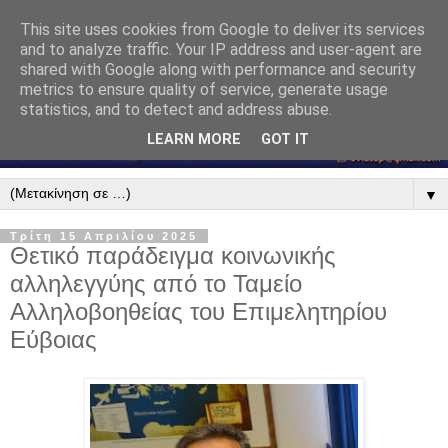
This site uses cookies from Google to deliver its services
and to analyze traffic. Your IP address and user-agent are
shared with Google along with performance and security
metrics to ensure quality of service, generate usage
statistics, and to detect and address abuse.
LEARN MORE
GOT IT
▼
Τρίτη 15 Απριλίου 2025
Θετικό παράδειγμα κοινωνικής
αλληλεγγύης από το Ταμείο
Αλληλοβοηθείας του Επιμελητηρίου
Εύβοιας