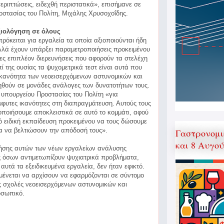
εριπτώσεις, ειδεχθή περιστατικά», επισήμανε σε
στασίας του Πολίτη, Μιχάλης Χρυσοχοΐδης.
ξιολόγηση σε όλους
όκειται για εργαλεία τα οποία αξιοποιούνται ήδη
λλά έχουν υπάρξει παραμετροποιήσεις προκειμένου
ες επιπλέον διερευνήσεις που αφορούν τα στελέχη
ί της ουσίας τα ψυχομετρικά τεστ είναι αυτά που
ικανότητα των νεοεισερχόμενων αστυνομικών και
ηθούν σε μονάδες ανάλογες των δυνατοτήτων τους.
υπουργείου Προστασίας του Πολίτη «για
μφυτες ικανότητες στη διαπραγμάτευση. Αυτούς τους
οποιήσουμε αποκλειστικά σε αυτό το κομμάτι, αφού
ειδική εκπαίδευση προκειμένου να τους δώσουμε
ια να βελτιώσουν την απόδοσή τους».
Γαστρονομι
και 8 Αυγο
ήσης αυτών των νέων εργαλείων ανάλυσης
ς όσων αντιμετωπίζουν ψυχιατρικά προβλήματα,
 αυτά τα εξειδικευμένα εργαλεία, δεν ήταν εφικτό.
μένεται να αρχίσουν να εφαρμόζονται σε σύντομο
ις σχολές νεοεισερχόμενων αστυνομικών και
οσωπικό.