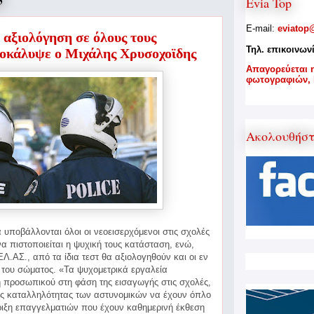
5
Evia Top
E-mail:
eviatop
 αξιολόγηση σε όλους τους
Τηλ. επικοινων
ποκάλυψε ο Μιχάλης Χρυσοχοϊδης
A
παγορεύεται 
φωτογραφιών,
Ακολουθήσ
α υποβάλλονται όλοι οι νεοεισερχόμενοι στις σχολές
α πιστοποιείται η ψυχική τους κατάσταση, ενώ,
ΕΛ.ΑΣ.,
από τα ίδια τεστ θα αξιολογηθούν και οι εν
ς του σώματος. «Τα ψυχομετρικά εργαλεία
γή προσωπικού στη φάση της εισαγωγής στις σχολές,
της καταλληλότητας των αστυνομικών να έχουν όπλο
ήριξη επαγγελματιών που έχουν καθημερινή έκθεση