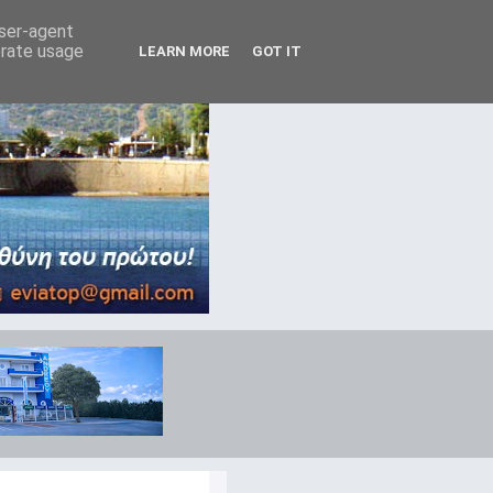
user-agent
erate usage
LEARN MORE
GOT IT