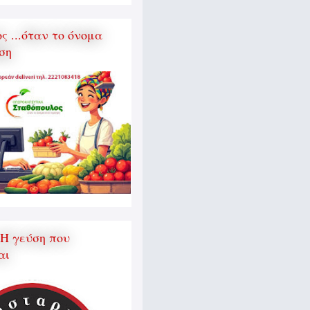
 ...όταν το όνομα
ση
 Η γεύση που
αι