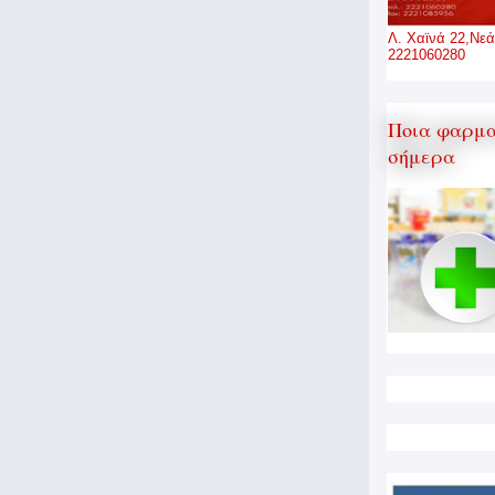
Λ. Χαϊνά 22,Νεά
2221060280
Ποια φαρμα
σήμερα