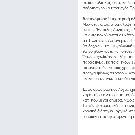
σε δύσκολα και, σε αρκετές π
ανάρτησή του ο υπουργός Προ
Αστυνομικοί: Ψυχιατρική α
Μάλιστα, όπως αποκάλυψε, πρ
από τις Ένοπλες Δυνάμεις, α
να ανταποκρίνονται σε κάποι
της Ελληνικής Αστυνομίας. Επ
θα δείχνουν την ψυχολογική 
θα βοηθούν ώστε να τοποθετ
Όπως σχολίαζαν στελέχη του 
παράδειγμα, κάποιοι έχουν έ
αστυνομικούς θα τους χρησιμ
προηγουμένως περάσουν από 
εκείνα τα αναγκαία εφόδια γ
Ένας όμως βασικός λόγος χρ
χαρακτήρα είναι ο εντοπισμό
κάτι που μέχρι σήμερα, χωρίς
Τα νέα ψυχομετρικά τεστ ανα
χρονικό διάστημα, αρχικά στ
σταδιακά στο υφιστάμενο πρ