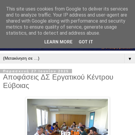
This site uses cookies from Google to deliver its services
and to analyze traffic. Your IP address and user-agent are
shared with Google along with performance and security
metrics to ensure quality of service, generate usage
statistics, and to detect and address abuse.
LEARN MORE
GOT IT
▼
Παρασκευή 27 Ιουνίου 2025
Αποφάσεις ΔΣ Εργατικού Κέντρου
Εύβοιας