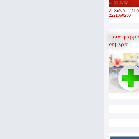
Λ. Χαϊνά 22,Νεά
2221060280
Ποια φαρμα
σήμερα