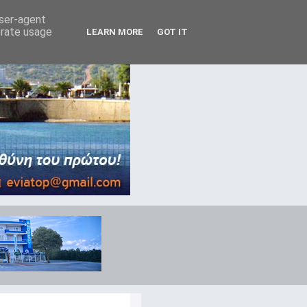
user-agent
erate usage
LEARN MORE
GOT IT