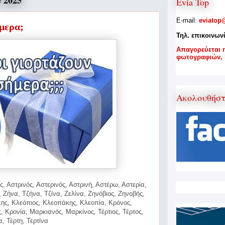
 2025
Evia Top
E-mail:
eviatop
ήμερα;
Τηλ. επικοινων
A
παγορεύεται 
φωτογραφιών,
Ακολουθήσ
, Αστρινός, Αστερινός, Αστρινή, Αστέρω, Αστερία,
 Ζήνα, Τζήνα, Τζίνα, Ζελίνα, Ζηνόβιος, Ζηνοβής,
ης, Κλεόπιος,
Κλεοπάκης, Κλεοπία, Κρόνος,
, Κρονία, Μαρκιανός, Μαρκίνος, Τέρτιος, Τέρτος,
α, Τέρτη, Τερτίνα