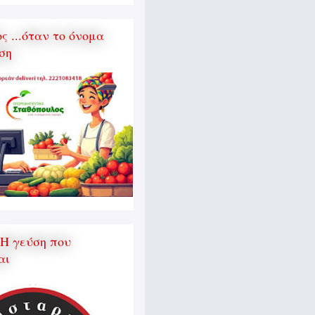
 ...όταν το όνομα
ση
 Η γεύση που
αι