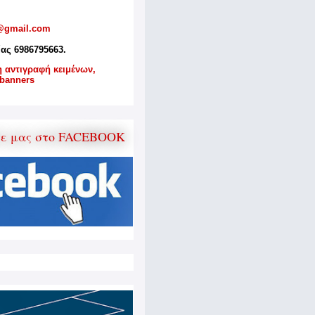
@gmail.com
ίας 6986795663.
η αντιγραφή κειμένων,
banners
τε μας στο FACEBOOK