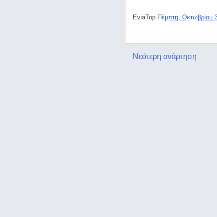
EviaTop
Πέμπτη, Οκτωβρίου 
Νεότερη ανάρτηση