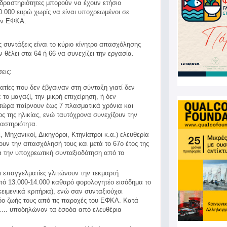
δραστηριότητες μπορούν να έχουν ετήσιο
.000 ευρώ χωρίς να είναι υποχρεωμένοι σε
ον ΕΦΚΑ.
ς συντάξεις είναι το κύριο κίνητρο απασχόλησης
 θέλει στα 64 ή 66 να συνεχίζει την εργασία.
εις:
ατίες που δεν έβγαιναν στη σύνταξη γιατί δεν
 το μαγαζί, την μικρή επιχείρηση, ή δεν
τώρα παίρνουν έως 7 πλασματικά χρόνια και
ος της ηλικίας, ενώ ταυτόχρονα συνεχίζουν την
αστηριότητα.
ί, Μηχανικοί, Δικηγόροι, Κτηνίατροι κ.α.) ελευθερία
ουν την απασχόλησή τους και μετά το 67ο έτος της
τά την υποχρεωτική συνταξιοδότηση από το
ι επαγγελματίες γλιτώνουν την τεκμαρτή
ό 13.000-14.000 καθαρό φορολογητέο εισόδημα το
ειμενικά κριτήρια), ενώ σαν συνταξιούχοι
δο ζωής τους από τις παροχές του ΕΦΚΑ. Κατά
…. υποδηλώνον τα έσοδα από ελευθέρια