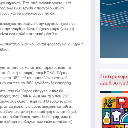
γό γήρανση. Είτε από ανάγκη γίνεται, είτε
ρος των εν ενεργεία απασχολουμένων,
άνουν και να μεγαλώσουν παιδιά.
ταξιούχους παραμένει στην εργασία, χωρίς να
ι στην «γκρίζα» ζώνη ή έχουν μικρά (νόμιμα)
είναι ένα απλό στατιστικό μέγεθος.
ν συνταξιούχων κρύβονται φορολογικά κίνητρα ή
ιβών.
γαστεί σαν μισθωτός του παρακρατείται το
νταποδοτική εισφορά) υπέρ ΕΦΚΑ. Πέραν
Γαστρονομι
περί το 16% επί του μεικτού/ονομαστικού
και 8 Αυγο
νο και περί το 20% εργοδοτικές εισφορές).
στεί σαν ελεύθερος επαγγελματίας θα
σφορές στον ΕΦΚΑ. Αντί για περίπου 250
αλιστική κλάση, περί τα 340 ευρώ το μήνα.
της απασχόλησης ο συνταξιούχους καταθέτει
αμβάνει μια μικρή προσαύξηση στις αποδοχές
ς οι προϋποθέσεις συνταξιοδότησης ούτε η
(το κλάσμα αναλόγως των ετών ασφάλισης).