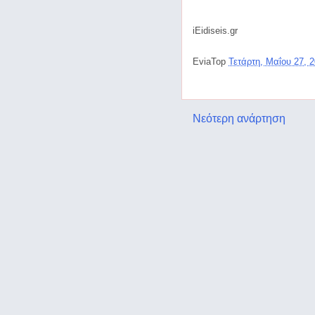
iEidiseis.gr
EviaTop
Τετάρτη, Μαΐου 27, 
Νεότερη ανάρτηση