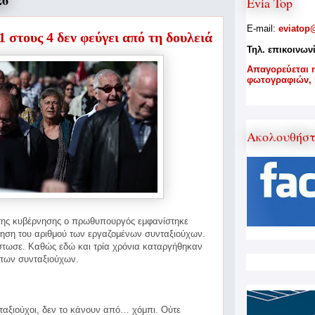
26
Evia Top
E-mail:
eviatop
1 στους 4 δεν φεύγει από τη δουλειά
Τηλ. επικοινων
A
παγορεύεται 
φωτογραφιών,
Ακολουθήσ
της κυβέρνησης ο πρωθυπουργός εμφανίστηκε
ξηση του αριθμού των εργαζομένων συνταξιούχων.
ίστωσε. Καθώς εδώ
και τρία χρόνια καταργήθηκαν
 των συνταξιούχων.
νταξιούχοι, δεν το κάνουν από… χόμπι. Ούτε