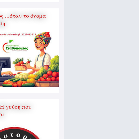
 ...όταν το όνομα
ση
 Η γεύση που
αι