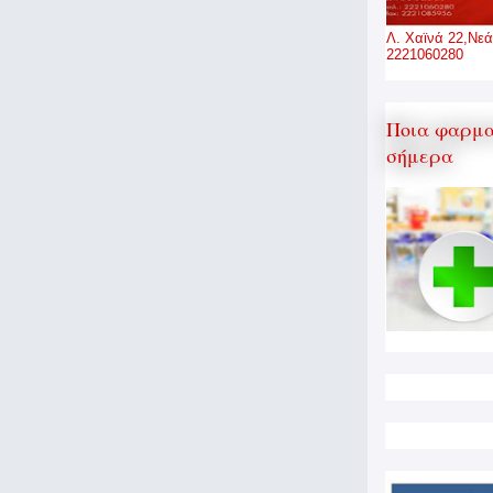
Λ. Χαϊνά 22,Νεά
2221060280
Ποια φαρμα
σήμερα