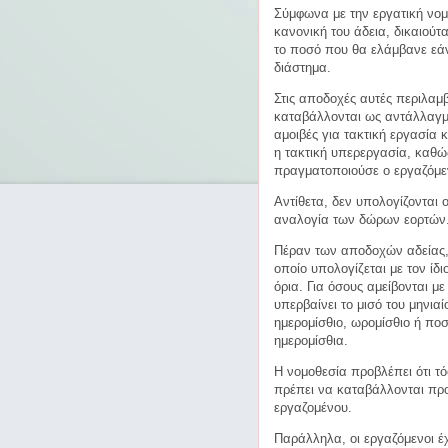
Σύμφωνα με την εργατική νομ
κανονική του άδεια, δικαιούτ
το ποσό που θα ελάμβανε εάν
διάστημα.
Στις αποδοχές αυτές περιλαμβ
καταβάλλονται ως αντάλλαγμα
αμοιβές για τακτική εργασία κα
η τακτική υπερεργασία, καθώ
πραγματοποιούσε ο εργαζόμεν
Αντίθετα, δεν υπολογίζονται 
αναλογία των δώρων εορτών
Πέραν των αποδοχών αδείας, ο
οποίο υπολογίζεται με τον ίδ
όρια. Για όσους αμείβονται με
υπερβαίνει το μισό του μηνιαί
ημερομίσθιο, ωρομίσθιο ή ποσ
ημερομίσθια.
Η νομοθεσία προβλέπει ότι τό
πρέπει να καταβάλλονται προ
εργαζομένου.
Παράλληλα, οι εργαζόμενοι έ