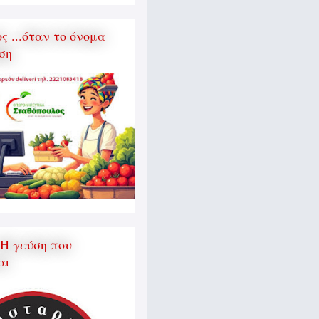
 ...όταν το όνομα
ση
 Η γεύση που
αι