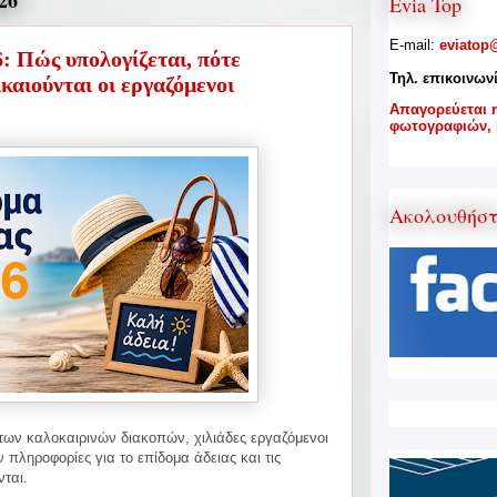
26
Evia Top
E-mail:
eviatop
: Πώς υπολογίζεται, πότε
Τηλ. επικοινων
ικαιούνται οι εργαζόμενοι
A
παγορεύεται 
φωτογραφιών,
Ακολουθήσ
των καλοκαιρινών διακοπών, χιλιάδες εργαζόμενοι
ν πληροφορίες για το επίδομα άδειας και τις
νται.