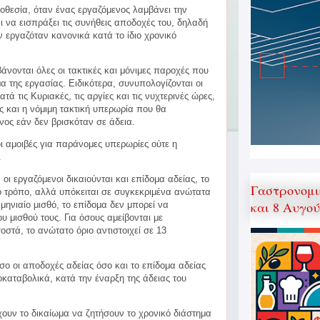
οθεσία, όταν ένας εργαζόμενος λαμβάνει την
αι να εισπράξει τις συνήθεις αποδοχές του, δηλαδή
 εργαζόταν κανονικά κατά το ίδιο χρονικό
άνονται όλες οι τακτικές και μόνιμες παροχές που
 της εργασίας. Ειδικότερα, συνυπολογίζονται οι
τά τις Κυριακές, τις αργίες και τις νυχτερινές ώρες,
ς και η νόμιμη τακτική υπερωρία που θα
ος εάν δεν βρισκόταν σε άδεια.
οι αμοιβές για παράνομες υπερωρίες ούτε η
.
ι εργαζόμενοι δικαιούνται και επίδομα αδείας, το
Γαστρονομι
ιο τρόπο, αλλά υπόκειται σε συγκεκριμένα ανώτατα
και 8 Αυγο
 μηνιαίο μισθό, το επίδομα δεν μπορεί να
ου μισθού τους. Για όσους αμείβονται με
οστά, το ανώτατο όριο αντιστοιχεί σε 13
σο οι αποδοχές αδείας όσο και το επίδομα αδείας
καταβολικά, κατά την έναρξη της άδειας του
χουν το δικαίωμα να ζητήσουν το χρονικό διάστημα