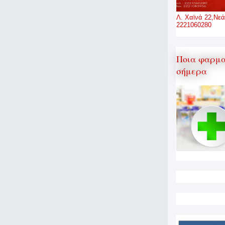
Λ. Χαϊνά 22,Νεά
2221060280
Ποια φαρμα
σήμερα