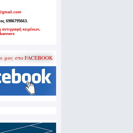
@gmail.com
ίας 6986795663.
η αντιγραφή κειμένων,
banners
τε μας στο FACEBOOK