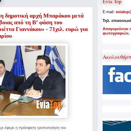
6
Evia Top
E-mail:
eviatop
 η δημοτική αρχή Μπαράκου μετά
Τηλ. επικοινων
βοιας από τη Β’ φάση του
έττα Γιαννάκου» - 71χιλ. ευρώ για
A
παγορεύεται 
φωτογραφιών,
αρίου
Ακολουθήσ
άρι έφερε η πρόσφατη τροποποίηση του