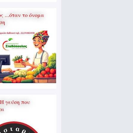
 ...όταν το όνομα
ση
 Η γεύση που
αι