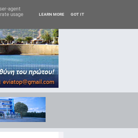
user-agent
erate usage
LEARN MORE
GOT IT