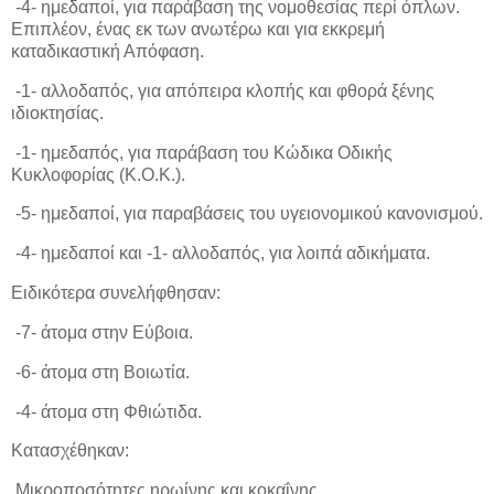
-4- ημεδαποί, για παράβαση της νομοθεσίας περί όπλων.
Επιπλέον, ένας εκ των ανωτέρω και για εκκρεμή
καταδικαστική Απόφαση.
-1- αλλοδαπός, για απόπειρα κλοπής και φθορά ξένης
ιδιοκτησίας.
-1- ημεδαπός, για παράβαση του Κώδικα Οδικής
Κυκλοφορίας (Κ.Ο.Κ.).
-5- ημεδαποί, για παραβάσεις του υγειονομικού κανονισμού.
-4- ημεδαποί και -1- αλλοδαπός, για λοιπά αδικήματα.
Ειδικότερα συνελήφθησαν:
-7- άτομα στην Εύβοια.
-6- άτομα στη Βοιωτία.
-4- άτομα στη Φθιώτιδα.
Κατασχέθηκαν:
Μικροποσότητες ηρωίνης και κοκαΐνης.