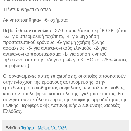
Πέντε κυνηγετικά όπλα.
Ακινητοποιήθηκαν: -6- οχήματα.
Βεβαιώθηκαν συνολικά: -370- παραβάσεις περί Κ.Ο.Κ. {ήτοι:
-63- για υπερβολική ταχύτητα, -4- για μη χρήση
προστατευτικού κράνους, -6- για μη χρήση ζώνης
ασφαλείας, -5- για αντικανονικούς ελιγμούς, -2- για
αντικανονικό προσπέρασμα, -1- για χρήση κινητού
τηλεφώνου κατά την οδήγηση, -4- για ΚΤΕΟ και -285- λοιπές
παραβάσεις}.
Οι οργανωμένες αυτές επιχειρήσεις, οι οποίες αποσκοπούν
στην ενίσχυση της εμφανούς αστυνόμευσης, στην
εμπέδωση του αισθήματος ασφάλειας των πολιτών, καθώς
και στην πρόληψη και καταστολή της εγκληματικότητας, θα
συνεχιστούν σε όλο το εύρος της εδαφικής αρμοδιότητας της
Γενικής Περιφερειακής Αστυνομικής Διεύθυνσης Στερεάς
Ελλάδας.
EviaTop
Τετάρτη, Μαΐου 20, 2026