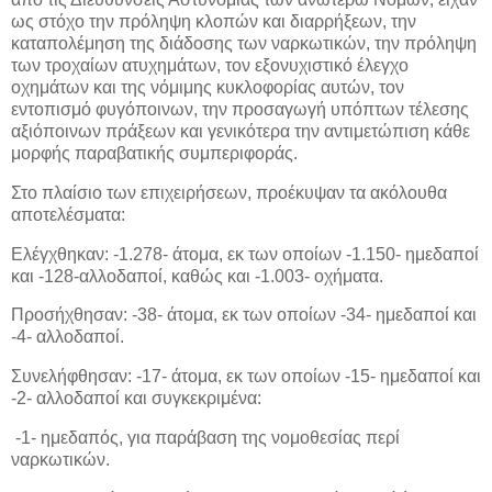
ως στόχο την πρόληψη κλοπών και διαρρήξεων, την
καταπολέμηση της διάδοσης των ναρκωτικών, την πρόληψη
των τροχαίων ατυχημάτων, τον εξονυχιστικό έλεγχο
οχημάτων και της νόμιμης κυκλοφορίας αυτών, τον
εντοπισμό φυγόποινων, την προσαγωγή υπόπτων τέλεσης
αξιόποινων πράξεων και γενικότερα την αντιμετώπιση κάθε
μορφής παραβατικής συμπεριφοράς.
Στο πλαίσιο των επιχειρήσεων, προέκυψαν τα ακόλουθα
αποτελέσματα:
Ελέγχθηκαν: -1.278- άτομα, εκ των οποίων -1.150- ημεδαποί
και -128-αλλοδαποί, καθώς και -1.003- οχήματα.
Προσήχθησαν: -38- άτομα, εκ των οποίων -34- ημεδαποί και
-4- αλλοδαποί.
Συνελήφθησαν: -17- άτομα, εκ των οποίων -15- ημεδαποί και
-2- αλλοδαποί και συγκεκριμένα:
-1- ημεδαπός, για παράβαση της νομοθεσίας περί
ναρκωτικών.