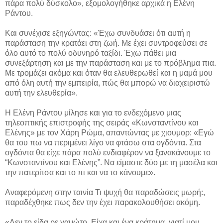
πάρα πολύ δύσκολο», εξομολογήθηκε αρχικά η Ελένη
Ράντου.
Και συνέχισε εξηγώντας: «Έχω συνδυάσει ότι αυτή η
παράσταση την κρατάει στη ζωή. Με έχει συντροφεύσει σε
όλο αυτό το πολύ οδυνηρό ταξίδι. Έχω πάθει μια
συνεξάρτηση και με την παράσταση και με το πρόβλημα πια.
Με τρομάζει ακόμα και όταν θα ελευθερωθεί και η μαμά μου
από όλη αυτή την εμπειρία, πώς θα μπορώ να διαχειριστώ
αυτή την ελευθερία».
Η Ελένη Ράντου μίλησε και για το ενδεχόμενο μιας
τηλεοπτικής επιστροφής της σειράς «Κωνσταντίνου και
Ελένης» με τον Χάρη Ρώμα, απαντώντας με χιουμορ: «Εγώ
θα του πω να περιμένει λίγο να φτάσω στα ογδόντα. Στα
ογδόντα θα είχε πάρα πολύ ενδιαφέρον να ξανακάνουμε το
“Κωνσταντίνου και Ελένης”. Να είμαστε δύο με τη μασέλα και
την πατερίτσα και το πι και να το κάνουμε».
Αναφερόμενη στην ταινία Τι ψυχή θα παραδώσεις μωρή:,
παραδέχθηκε πως δεν την έχει παρακολουθήσει ακόμη.
«Δεν το είδα ρε γαμώτο. Είχα και ένα κράτημα, γιατί μου