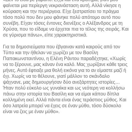
φαίνεται μια περίεργη νεκρανάσταση αυτή. Αλλά νίκησε η
κούραση και την περιέργεια. Είχε ξεστρατίσει το πράγμα
τόσο πολύ που δεν μου φάνηκε πολύ απότομο αυτό που
συνέβη. Είχαν τόσες έντονες διενέξεις ο Αλέξανδρος με τη
Χρύσα, που το είδαμε να έρχεται πια το τέλος της σειράς. Και
σε γύρισμα πάνω», είπε χαρακτηριστικά.
Για τα δημοσιεύματα που έβγαιναν κατά καιρούς από τον
Τύπο και την ήθελαν να χωρίζει με τον Βασίλη
Παπακωνσταντίνου, η Ελένη Ράντου παραδέχτηκε, «Χωρίς
να το ξέρουνε, μας κάναν ένα καλό. Μας χωρίζανε κάθε τρεις
μήνες. Αυτό έφτιαξε μια θολή εικόνα για το αν είμαστε μαζί ή
όχι. Χωρίς να το θέλουνε, γιατί μάλλον το σκάνδαλο
ψάχνανε, μας δημιουργήσαν δύο ανεξάρτητες ιστορίες…
Ήταν πολύ εύκολο ως γυναίκα και ως νεότερη να κολλήσω
πάνω στην ιστορία του Βασίλη και να είμαι κάπου δίπλα
κολλημένη εκεί. Αλλά πάντα είναι ένας τεράστιος μύθος. Και
όσο λατρεία μπορεί να έχεις σε έναν μύθο, τόσο δύσκολο
είναι να ζεις με έναν μύθο».