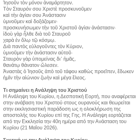
Ἰησοῦν τὸν μόνον ἀναμάρτητον.
Τὸν Σταυρόν σου Χριστὲ προσκυνοῦμεν
καὶ τὴν ἁγίαν σου Ἀνάστασιν
ὑμνοῦμεν καὶ δοξάζομεν·
προσκυνήσωμεν τὴν τοῦ Χριστοῦ ἁγίαν ἀνάστασιν·
ἰδοὺ γὰρ ἦλθε διὰ τοῦ Σταυροῦ
χαρὰ ἐν ὅλῳ τῷ κόσμῳ.
Διὰ παντὸς εὐλογοῦντες τὸν Κύριον,
ὑμνοῦμεν τὴν ἀνάστασιν αὐτοῦ·
Σταυρὸν γὰρ ὑπομείνας δι᾿ ἡμᾶς,
θανάτῳ θάνατον ὤλεσεν.
Ἀναστὰς ὁ Ἰησοῦς ἀπὸ τοῦ τάφου καθὼς προεῖπεν, ἔδωκεν
ἡμῖν τὴν αἰώνιον ζωὴν καὶ μέγα ἔλεος.
Τι σημαίνει η Ανάληψη του Χριστού
Η Ανάληψη του Κυρίου, η Δεσποτική Εορτή, που αναφέρεται
στην ανάβαση του Χριστού στους ουρανούς και θεωρείται
στην εκκλησιαστική παράδοση ως η ολοκλήρωση της
αποστολής του Κυρίου επί της Γης. Η Ανάληψη εορτάζεται
από την Εκκλησία την 40η ημέρα από την Ανάσταση του
Κυρίου (21 Μαΐου 2026).