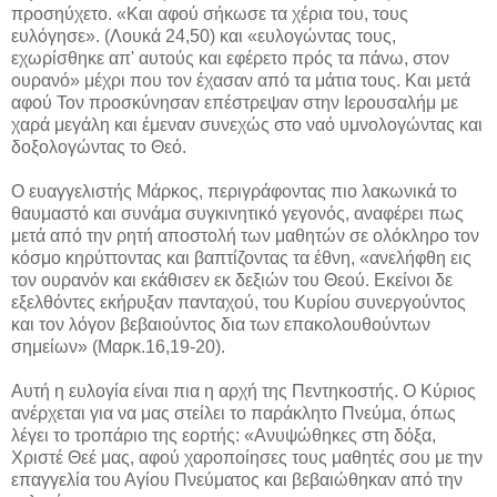
προσηύχετο. «Και αφού σήκωσε τα χέρια του, τους
ευλόγησε». (Λουκά 24,50) και «ευλογώντας τους,
εχωρίσθηκε απ' αυτούς και εφέρετο πρός τα πάνω, στον
ουρανό» μέχρι που τον έχασαν από τα μάτια τους. Και μετά
αφού Τον προσκύνησαν επέστρεψαν στην Ιερουσαλήμ με
χαρά μεγάλη και έμεναν συνεχώς στο ναό υμνολογώντας και
δοξολογώντας το Θεό.
Ο ευαγγελιστής Μάρκος, περιγράφοντας πιο λακωνικά το
θαυμαστό και συνάμα συγκινητικό γεγονός, αναφέρει πως
μετά από την ρητή αποστολή των μαθητών σε ολόκληρο τον
κόσμο κηρύττοντας και βαπτίζοντας τα έθνη, «ανελήφθη εις
τον ουρανόν και εκάθισεν εκ δεξιών του Θεού. Εκείνοι δε
εξελθόντες εκήρυξαν πανταχού, του Κυρίου συνεργούντος
και τον λόγον βεβαιούντος δια των επακολουθούντων
σημείων» (Μαρκ.16,19-20).
Αυτή η ευλογία είναι πια η αρχή της Πεντηκοστής. Ο Κύριος
ανέρχεται για να μας στείλει το παράκλητο Πνεύμα, όπως
λέγει το τροπάριο της εορτής: «Ανυψώθηκες στη δόξα,
Χριστέ Θεέ μας, αφού χαροποίησες τους μαθητές σου με την
επαγγελία του Αγίου Πνεύματος και βεβαιώθηκαν από την