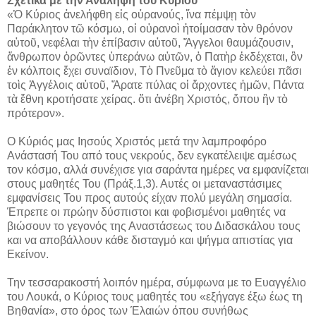
Σχετικά με την Ανάληψη του Κυρίου
«Ὁ Κύριος ἀνελήφθη εἰς οὐρανούς, ἵνα πέμψῃ τὸν
Παράκλητον τῶ κόσμω, οἱ οὐρανοὶ ἡτοίμασαν τὸν θρόνον
αὐτοῦ, νεφέλαι τὴν ἐπίβασιν αὐτοῦ, Ἄγγελοι θαυμάζουσιν,
ἄνθρωπον ὁρῶντες ὑπεράνω αὐτῶν, ὁ Πατὴρ ἐκδέχεται, ὃν
ἐν κόλποις ἔχει συναϊδιον, Τὸ Πνεῦμα τὸ ἅγιον κελεύει πᾶσι
τοὶς Ἀγγέλοις αὐτοῦ, Ἄρατε πύλας οἱ ἄρχοντες ἡμῶν, Πάντα
τὰ ἔθνη κροτήσατε χείρας. ὅτι ἀνέβη Χριστός, ὅπου ἣν τὸ
πρότερον».
Ο Κύριός μας Ιησούς Χριστός μετά την λαμπροφόρο
Ανάστασή Του από τους νεκρούς, δεν εγκατέλειψε αμέσως
τον κόσμο, αλλά συνέχισε για σαράντα ημέρες να εμφανίζεται
στους μαθητές Του (Πράξ.1,3). Αυτές οι μεταναστάσιμες
εμφανίσεις Του προς αυτούς είχαν πολύ μεγάλη σημασία.
Έπρεπε οι πρώην δύσπιστοι και φοβισμένοι μαθητές να
βιώσουν το γεγονός της Αναστάσεως του Διδασκάλου τους
και να αποβάλλουν κάθε δισταγμό και ψήγμα απιστίας για
Εκείνον.
Την τεσσαρακοστή λοιπόν ημέρα, σύμφωνα με το Ευαγγέλιο
του Λουκά, ο Κύριος τους μαθητές του «εξήγαγε έξω έως τη
Βηθανία», στο όρος των Έλαιών όπου συνήθως