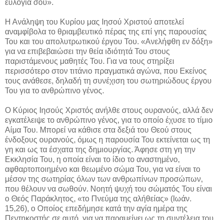
ευλογία σου».
Η Ανάληψη του Κυρίου μας Ιησού Χριστού αποτελεί
αναμφίβολα το θριαμβευτικό πέρας της επί γης παρουσίας
Του και του απολυτρωτικού έργου Του. «Ανελήφθη εν δόξη»
για να επιβεβαιώσει την θεία ιδιότητά Του στους
παριστάμενους μαθητές Του. Για να τους στηρίξει
περισσότερο στον τιτάνιο πραγματικά αγώνα, που Εκείνος
τους ανάθεσε, δηλαδή τη συνέχιση του σωτηριώδους έργου
Του για το ανθρώπινο γένος.
Ο Κύριος Ιησούς Χριστός ανήλθε στους ουρανούς, αλλά δεν
εγκατέλειψε το ανθρώπινο γένος, για το οποίο έχυσε το τίμιο
Αίμα Του. Μπορεί να κάθισε στα δεξιά του Θεού στους
ένδοξους ουρανούς, όμως η παρουσία Του εκτείνεται ως τη
γη και ως τα έσχατα της δημιουργίας. Άφησε στη γη την
Εκκλησία Του, η οποία είναι το ίδιο το αναστημένο,
αφθαρτοποιημένο και θεωμένο σώμα Του, για να είναι το
μέσον της σωτηρίας όλων των ανθρωπίνων προσώπων,
που θέλουν να σωθούν. Νοητή ψυχή του σώματός Του είναι
ο Θεός Παράκλητος, «το Πνεύμα της αλήθείας» (Ιωάν.
15,26), ο Οποίος επεδήμησε κατά την αγία ημέρα της
Πεντηκοστής σε αυτό, για να παραμείνει ως τη συντέλεια του