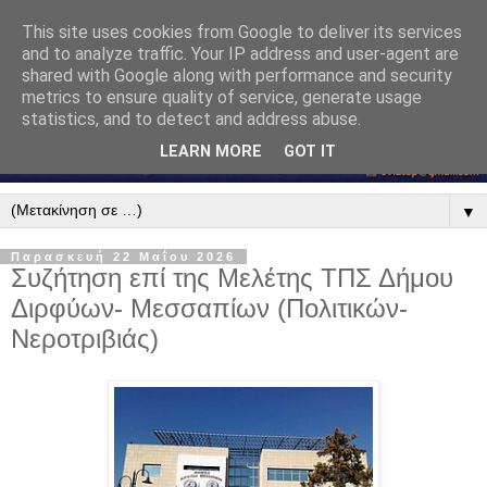
This site uses cookies from Google to deliver its services
and to analyze traffic. Your IP address and user-agent are
shared with Google along with performance and security
metrics to ensure quality of service, generate usage
statistics, and to detect and address abuse.
LEARN MORE
GOT IT
▼
Παρασκευή 22 Μαΐου 2026
Συζήτηση επί της Μελέτης ΤΠΣ Δήμου
Διρφύων- Μεσσαπίων (Πολιτικών-
Νεροτριβιάς)