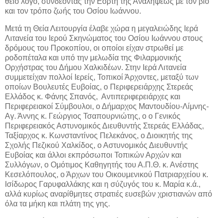
θείο λόγο, συνδέοντας την Εορτή της Αναλήψεως με τον βίο
και τον τρόπο ζωής του Οσίου Ιωάννου.
Μετά τη Θεία Λειτουργία έλαβε χώρα η μεγαλειώδης Ιερά
Λιτανεία του Ιερού Σκηνώματος του Οσίου Ιωάννου στους
δρόμους του Προκοπίου, οι οποίοι είχαν στρωθεί με
ροδοπέταλα και υπό την μελωδία της Φιλαρμονικής
Ορχήστρας του Δήμου Χαλκιδέων. Στην Ιερά Λιτανεία
συμμετείχαν πολλοί Ιερείς, Τοπικοί Άρχοντες, μεταξύ των
οποίων Βουλευτές Ευβοίας, ο Περιφερειάρχης Στερεάς
Ελλάδος κ. Φάνης Σπανός, Αντιπεριφερειάρχες και
Περιφερειακοί Σύμβουλοι, ο Δήμαρχος Μαντουδίου-Λίμνης-
Αγ. Άννης κ. Γεώργιος Τσαπουρνιώτης, ο ο Γενικός
Περιφερειακός Αστυνομικός Διευθυντής Στερεάς Ελλάδας,
Ταξίαρχος κ. Κωνσταντίνος Πελεκάνος, ο Διοικητής της
Σχολής Πεζικού Χαλκίδος, ο Αστυνομικός Διευθυντής
Ευβοίας και άλλοι εκπρόσωποι Τοπικών Αρχών και
Συλλόγων, ο Ομότιμος Καθηγητής του Α.Π.Θ. κ. Ανέστης
Κεσελόπουλος, ο Άρχων του Οικουμενικού Πατριαρχείου κ.
Ισίδωρος Γαρυφαλλάκης και η σύζυγός του κ. Μαρία κ.ά.,
αλλά κυρίως αναρίθμητες στρατιές ευσεβών χριστιανών από
όλα τα μήκη και πλάτη της γης.