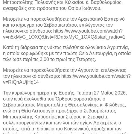
Μητροπολίτης Πολυανής και Κιλκισίου κ. Βαρθολομαίος,
αναφερθείς στο πρόσωπο του Οσίου Ιωάννου.
Μπορείτε να παρακολουθήσετε τον Αρχιερατικό Εσπερινό
και το κήρυγμα του Σεβασμιωτάτου, επιλέγοντας τον
ηλεκτρονικό σύνδεσμο:
https
://
www
.
youtube
.
com
/
watch
?
v
=
n
5
xMyG
_1
OXQ
&
list
=
RDn
5
xMyG
_1
OXQ
&
start
_
radio
=1
Κατά τη διάρκεια της νύκτας τελέσθηκε ολονύκτια Αγρυπνία,
η οποία κορυφώθηκε με την πρώτη Θεία Λειτουργία, η οποία
τελείωσε περί τις 3.00 το πρωί της Τετάρτης.
Μπορείτε να παρακολουθήσετε την Αγρυπνία, επιλέγοντας
τον ηλεκτρονικό σύνδεσμο:
https
://
www
.
youtube
.
com
/
watch
?
v
=
RiQnAUjHq
14
Την κυριώνυμη ημέρα της Εορτής, Τετάρτη 27 Μαΐου 2026,
στην ιερά ακολουθία του Όρθρου χοροστάτησε ο
Σεβασμιώτατος Μητροπολίτης Θεσσαλονίκης κ. Φιλόθεος,
ενώ στη Θεία Λειτουργία προεξήρχε ο Σεβασμιώτατος
Μητροπολίτης Καρυστίας και Σκύρου κ. Σεραφείμ,
συλλειτουργούντων και των λοιπών αγίων Αρχιερέων, ο
οποίος, κατά τη διάρκεια του Κοινωνικού, κήρυξε και τον