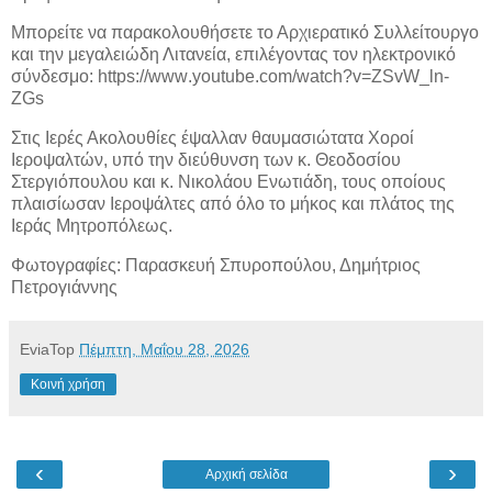
Μπορείτε να παρακολουθήσετε το Αρχιερατικό Συλλείτουργο
και την μεγαλειώδη Λιτανεία, επιλέγοντας τον ηλεκτρονικό
σύνδεσμο:
https
://
www
.
youtube
.
com
/
watch
?
v
=
ZSvW
_
ln
-
ZGs
Στις Ιερές Ακολουθίες έψαλλαν θαυμασιώτατα Χοροί
Ιεροψαλτών, υπό την διεύθυνση των κ. Θεοδοσίου
Στεργιόπουλου και κ. Νικολάου Ενωτιάδη, τους οποίους
πλαισίωσαν Ιεροψάλτες από όλο το μήκος και πλάτος της
Ιεράς Μητροπόλεως.
Φωτογραφίες: Παρασκευή Σπυροπούλου, Δημήτριος
Πετρογιάννης
EviaTop
Πέμπτη, Μαΐου 28, 2026
Κοινή χρήση
‹
›
Αρχική σελίδα