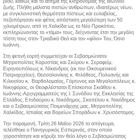
βίου, καθώς και το αίτημα της κληρονομίας της αιωνίου
ζωής. Πλήθη μάλιστα πιστών ανθρώπων, ιδιαιτέρως νέων,
με συγκλονιστική θερμότητα πίστεως και ευλαβείας,
πεζοπόρησαν και φέτος απόσταση μεγαλύτερη των 50
χιλιομέτρων, από τη Χαλκίδα ως το Νέο Προκόπιο,
εκπληρώνοντας το «τάμα» τους, δείχνοντας έτσι την μεγάλη
πίστη τους στον Τριαδικό Θεό και τον «φίλο» Του, Όσιο
Ιωάννη.
Στη φετινή εορτή συμμετείχαν οι Σεβασμιώτατοι
Μητροπολίτες Καρυστίας και Σκύρου κ. Σεραφείμ,
Ειρηνουπόλεως κ. Νίκανδρος (εκ του Οικουμενικού
Πατριαρχείου), Θεσσαλονίκης κ. Φιλόθεος, Πολυανής και
Κιλκισίου κ. Βαρθολομαίος, Γόρτυνος και Μεγαλοπόλεως κ.
Νικηφόρος, οι Θεοφιλέστατοι Επίσκοποι Σκιάθου κ.
Ιωάννης-Αρχιγραμματεύς της Ι. Συνόδου της Εκκλησίας της
Ελλάδος, Επιδαύρου κ. Νικόδημος, Σκοπέλου κ. Νικόδημος
και ο Σεβασμιώτατος Ποιμενάρχης μας, Μητροπολίτης
Χαλκίδος, Ιστιαίας και Βορείων Σποράδων κ. Χρυσόστομος.
Την παραμονή, Τρίτη 26 Μαΐου 2026 το απόγευμα,
τελέσθηκε ο Πανηγυρικός Εσπερινός, στον οποίο
χοροστάτησε και κήρυξε τον θείο λόγο ο Σεβασμιώτατος