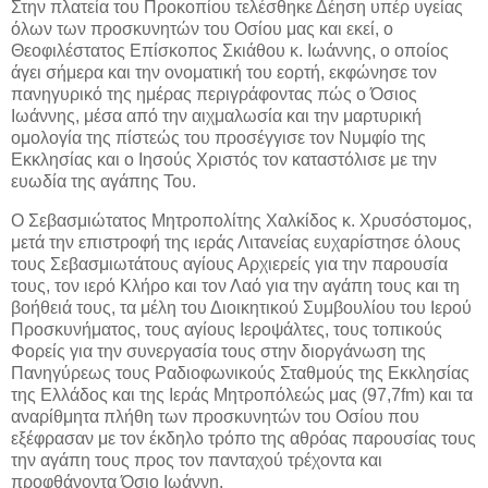
Στην πλατεία του Προκοπίου τελέσθηκε Δέηση υπέρ υγείας
όλων των προσκυνητών του Οσίου μας και εκεί, ο
Θεοφιλέστατος Επίσκοπος Σκιάθου κ. Ιωάννης, ο οποίος
άγει σήμερα και την ονοματική του εορτή, εκφώνησε τον
πανηγυρικό της ημέρας περιγράφοντας πώς ο Όσιος
Ιωάννης, μέσα από την αιχμαλωσία και την μαρτυρική
ομολογία της πίστεώς του προσέγγισε τον Νυμφίο της
Εκκλησίας και ο Ιησούς Χριστός τον καταστόλισε με την
ευωδία της αγάπης Του.
Ο Σεβασμιώτατος Μητροπολίτης Χαλκίδος κ. Χρυσόστομος,
μετά την επιστροφή της ιεράς Λιτανείας ευχαρίστησε όλους
τους Σεβασμιωτάτους αγίους Αρχιερείς για την παρουσία
τους, τον ιερό Κλήρο και τον Λαό για την αγάπη τους και τη
βοήθειά τους, τα μέλη του Διοικητικού Συμβουλίου του Ιερού
Προσκυνήματος, τους αγίους Ιεροψάλτες, τους τοπικούς
Φορείς για την συνεργασία τους στην διοργάνωση της
Πανηγύρεως τους Ραδιοφωνικούς Σταθμούς της Εκκλησίας
της Ελλάδος και της Ιεράς Μητροπόλεώς μας (97,7
fm
) και τα
αναρίθμητα πλήθη των προσκυνητών του Οσίου που
εξέφρασαν με τον έκδηλο τρόπο της αθρόας παρουσίας τους
την αγάπη τους προς τον πανταχού τρέχοντα και
προφθάνοντα Όσιο Ιωάννη.