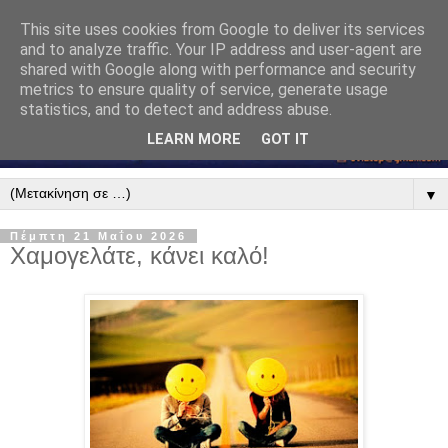
This site uses cookies from Google to deliver its services
and to analyze traffic. Your IP address and user-agent are
shared with Google along with performance and security
metrics to ensure quality of service, generate usage
statistics, and to detect and address abuse.
LEARN MORE
GOT IT
▼
Πέμπτη 21 Μαΐου 2026
Χαμογελάτε, κάνει καλό!