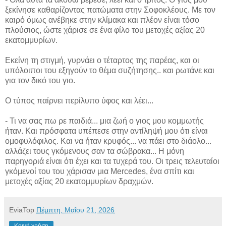
ξεκίνησε καθαρίζοντας πατώματα στην Σοφοκλέους. Με τον
καιρό όμως ανέβηκε στην κλίμακα και πλέον είναι τόσο
πλούσιος, ώστε χάρισε σε ένα φίλο του μετοχές αξίας 20
εκατομμυρίων.
Εκείνη τη στιγμή, γυρνάει ο τέταρτος της παρέας, και οι
υπόλοιποι του εξηγούν το θέμα συζήτησης.. και ρωτάνε και
για τον δικό του γιο.
Ο τύπος παίρνει περίλυπο ύφος και λέει...
- Τι να σας πω ρε παιδιά... μια ζωή ο γιος μου κομμωτής
ήταν. Και πρόσφατα υπέπεσε στην αντίληψή μου ότι είναι
ομοφυλόφιλος. Και να ήταν κρυφός... να πάει στο διάολο...
αλλάζει τους γκόμενους σαν τα σώβρακα... Η μόνη
παρηγοριά είναι ότι έχει και τα τυχερά του. Οι τρεις τελευταίοι
γκόμενοί του του χάρισαν μια Mercedes, ένα σπίτι και
μετοχές αξίας 20 εκατομμυρίων δραχμών.
EviaTop
Πέμπτη, Μαΐου 21, 2026
Κοινή χρήση