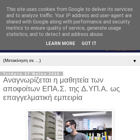
This site uses cookies from Google to deliver its services
and to analyze traffic. Your IP address and user-agent are
shared with Google along with performance and security
metrics to ensure quality of service, generate usage
statistics, and to detect and address abuse.
LEARN MORE
GOT IT
▼
Τετάρτη 27 Μαΐου 2026
Αναγνωρίζεται η μαθητεία των
αποφοίτων ΕΠΑ.Σ. της Δ.ΥΠ.Α. ως
επαγγελματική εμπειρία