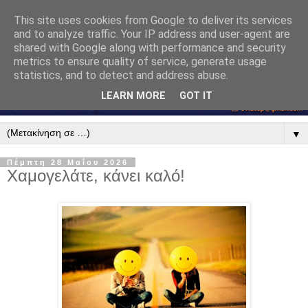
This site uses cookies from Google to deliver its services
and to analyze traffic. Your IP address and user-agent are
shared with Google along with performance and security
metrics to ensure quality of service, generate usage
statistics, and to detect and address abuse.
LEARN MORE
GOT IT
▼
Πέμπτη 28 Μαΐου 2026
Χαμογελάτε, κάνει καλό!