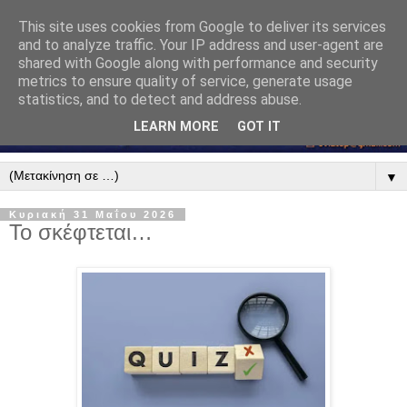
This site uses cookies from Google to deliver its services
and to analyze traffic. Your IP address and user-agent are
shared with Google along with performance and security
metrics to ensure quality of service, generate usage
statistics, and to detect and address abuse.
LEARN MORE
GOT IT
▼
Κυριακή 31 Μαΐου 2026
Το σκέφτεται…