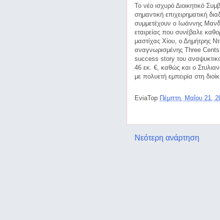
Το νέο ισχυρό Διοικητικό Συμ
σημαντική επιχειρηματική δια
συμμετέχουν ο Ιωάννης Μανδά
εταιρείας που συνέβαλε καθο
μαστίχας Χίου, ο Δημήτρης Ν
αναγνωρισμένης Three Cents 
success story του αναψυκτικ
46 εκ. €, καθώς και ο Στυλι
με πολυετή εμπειρία στη διοί
EviaTop
Πέμπτη, Μαΐου 21, 
Νεότερη ανάρτηση