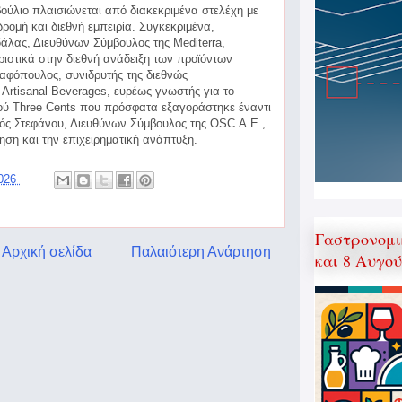
βούλιο πλαισιώνεται από διακεκριμένα στελέχη με
δρομή και διεθνή εμπειρία. Συγκεκριμένα,
λας, Διευθύνων Σύμβουλος της Mediterra,
ριστικά στην διεθνή ανάδειξη των προϊόντων
ταφόπουλος, συνιδρυτής της διεθνώς
Artisanal Beverages, ευρέως γνωστής για το
ού Three Cents που πρόσφατα εξαγοράστηκε έναντι
ανός Στεφάνου, Διευθύνων Σύμβουλος της OSC Α.Ε.,
κηση και την επιχειρηματική ανάπτυξη.
2026
Γαστρονομι
Αρχική σελίδα
Παλαιότερη Ανάρτηση
και 8 Αυγο