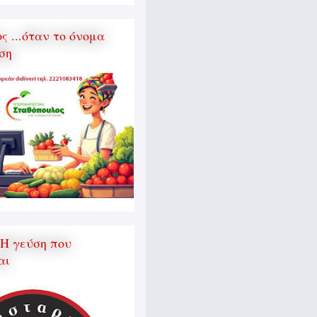
 ...όταν το όνομα
ση
 Η γεύση που
αι