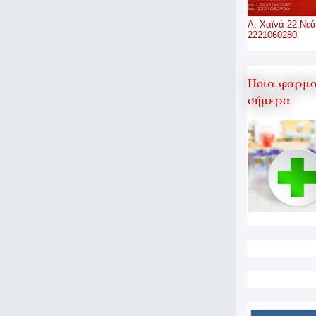
Λ. Χαϊνά 22,Νεά
2221060280
Ποια φαρμα
σήμερα