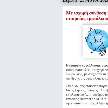
Πέμπτη 21 Μαΐου 202
Με ισχυρή σύνθεση 
εταιρείας εμφιάλωσ
Η εταιρεία εμφιάλωσης νερ
φάση ανάπτυξης, προχωρώντα
Συμβουλίου, με στόχο την πε
της θέσης της στην ελληνική 
Στο τιμόνι της εταιρείας παρ
Νίκος Σέρρας, μέτοχος πλειοψ
εκτελεστικού Αντιπροέδρου α
ιστορικής ζυθοποιίας ΝΗΣΟΣ 
προσωπικότητες της ελληνικ