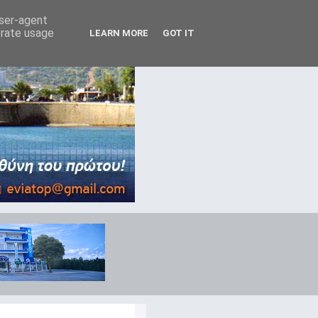
user-agent
erate usage
LEARN MORE
GOT IT