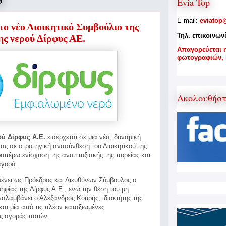
6
Evia Top
E-mail:
eviatop
το νέο Διοικητικό Συμβούλιο της
Τηλ. επικοινων
ης νερού Δίρφυς ΑΕ.
A
παγορεύεται 
φωτογραφιών,
Ακολουθήσ
ού Δίρφυς Α.Ε.
εισέρχεται σε μια νέα, δυναμική
ς σε στρατηγική ανασύνθεση του Διοικητικού της
ραιτέρω
ενίσχυση της αναπτυξιακής της πορείας και
αγορά.
αμένει ως Πρόεδρος και Διευθύνων Σύμβουλος o
ηφίας της Δίρφυς Α.Ε., ενώ την θέση του μη
ναλαμβάνει ο Αλέξανδρος Κουρής, ιδιοκτήτης της
και μία από τις πλέον καταξιωμένες
ής αγοράς ποτών.