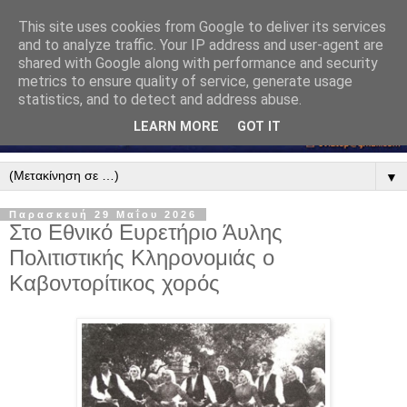
This site uses cookies from Google to deliver its services
and to analyze traffic. Your IP address and user-agent are
shared with Google along with performance and security
metrics to ensure quality of service, generate usage
statistics, and to detect and address abuse.
LEARN MORE
GOT IT
▼
Παρασκευή 29 Μαΐου 2026
Στο Εθνικό Ευρετήριο Άυλης
Πολιτιστικής Κληρονομιάς ο
Καβοντορίτικος χορός