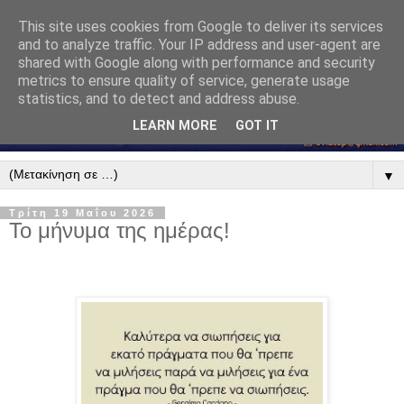
This site uses cookies from Google to deliver its services
and to analyze traffic. Your IP address and user-agent are
shared with Google along with performance and security
metrics to ensure quality of service, generate usage
statistics, and to detect and address abuse.
LEARN MORE
GOT IT
▼
Τρίτη 19 Μαΐου 2026
Το μήνυμα της ημέρας!