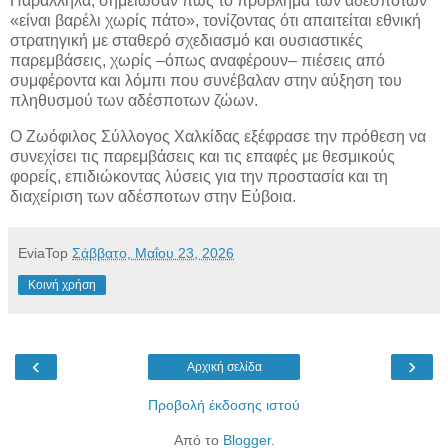
Παράλληλα, σημείωσαν πως το πρόβλημα των αδέσποτων
«είναι βαρέλι χωρίς πάτο», τονίζοντας ότι απαιτείται εθνική
στρατηγική με σταθερό σχεδιασμό και ουσιαστικές
παρεμβάσεις, χωρίς –όπως αναφέρουν– πιέσεις από
συμφέροντα και λόμπι που συνέβαλαν στην αύξηση του
πληθυσμού των αδέσποτων ζώων.
Ο Ζωόφιλος Σύλλογος Χαλκίδας εξέφρασε την πρόθεση να
συνεχίσει τις παρεμβάσεις και τις επαφές με θεσμικούς
φορείς, επιδιώκοντας λύσεις για την προστασία και τη
διαχείριση των αδέσποτων στην Εύβοια.
EviaTop
Σάββατο, Μαΐου 23, 2026
Κοινή χρήση
‹
›
Αρχική σελίδα
Προβολή έκδοσης ιστού
Από το
Blogger
.