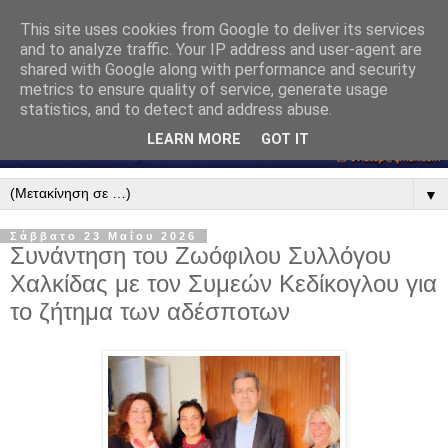
This site uses cookies from Google to deliver its services
and to analyze traffic. Your IP address and user-agent are
shared with Google along with performance and security
metrics to ensure quality of service, generate usage
statistics, and to detect and address abuse.
LEARN MORE
GOT IT
▼
Σάββατο 23 Μαΐου 2026
Συνάντηση του Ζωόφιλου Συλλόγου
Χαλκίδας με τον Συμεών Κεδίκογλου για
το ζήτημα των αδέσποτων