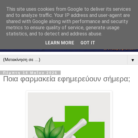
This site uses cookies from Google to deliver its services
and to analyze traffic. Your IP address and user-agent are
shared with Google along with performance and security
metrics to ensure quality of service, generate usage
statistics, and to detect and address abuse.
LEARN MORE
GOT IT
▼
Πέμπτη 14 Μαΐου 2026
Ποια φαρμακεία εφημερεύουν σήμερα;