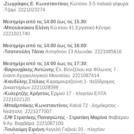
-Ζωγράφος Ε. Κωνσταντίνος
Κώτσου 3-5 παλαιά γέφυρα
-Τζαμί 2221023274
Μεσημέρι από τις 14:00 έως τις 15.30:
-Μπουλούκου Ελένη
Κώτσου 41 Εργατικό Κέντρο
2221021740
Μεσημέρι από τις 14:00 έως τις 16:00:
-Τσατσούλη Τάνια
Αντιγόνου 23 Αλωνάκι 2221085616
Μεσημέρι από τις 14:00 έως τις 17:30:
-Βαρουχάκης Αντώνης
Ελ. Βενιζέλου και Φίλωνος 7 -
έναντι Αρχαιολογικού Μουσείου 2221087414
-
Κανδύλης Στέλιος
Καραμουρτζούνη 1- πεζόδρομος
Δικαστηρίων 2221028599
-Κυλερτζής Χρήστος
Ερμού 17 - πλησίον ΕΛΤΑ
2221022120
-Μπαϊμπάκης Κωνσταντίνος
Χαϊνά 72 - Δημόκριτος -
Νεάπολη 2221077007
-Σ/Φ Στρατίκης Παναγιώτης - Στρατίκη Μαρίνα
Φαβιέρου
9 Αγ. Βαρβάρα 2221087100
-Τουλούμη Ειρήνη
Αγγελή Γοβιού 20 - πλησίον